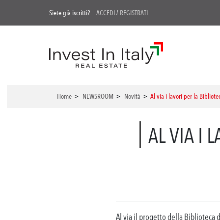
Siete già iscritti?
ACCEDI
/
REGISTRATI
Home
>
NEWSROOM
>
Novità
>
Al via i lavori per la Biblio
AL VIA I 
Al via il progetto della Biblioteca