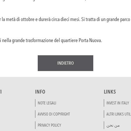
r la metà di ottobre e durerà circa dieci mesi. Si tratta di un grande par
ti nella grande trasformazione del quartiere Porta Nuova.
INDIETRO
I
INFO
LINKS
NOTE LEGALI
INVEST IN ITALY
AVVISO DI COPYRIGHT
ALTRI LINKS UTIL
PRIVACY POLICY
من نحن