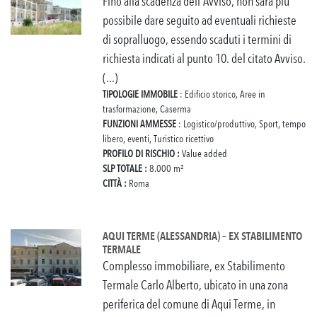
Fino alla scadenza dell'Avviso, non sarà più
possibile dare seguito ad eventuali richieste
di sopralluogo, essendo scaduti i termini di
richiesta indicati al punto 10. del citato Avviso.
(...)
TIPOLOGIE IMMOBILE
: Edificio storico, Aree in
trasformazione, Caserma
FUNZIONI AMMESSE
: Logistico/produttivo, Sport, tempo
libero, eventi, Turistico ricettivo
PROFILO DI RISCHIO :
Value added
SLP TOTALE :
8.000 m²
CITTÀ :
Roma
AQUI TERME (ALESSANDRIA) – EX STABILIMENTO
TERMALE
Complesso immobiliare, ex Stabilimento
Termale Carlo Alberto, ubicato in una zona
periferica del comune di Aqui Terme, in