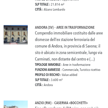
SLP TOTALE :
21.814 m²
CITTÀ :
Alzano Lombardo
ANDORA (SV) – AREE IN TRASFORMAZIONE
Compendio immobiliare costituito dalle aree
dismesse dell’ex stazione ferroviaria del
comune di Andora, in provincia di Savona; il
sito è ubicato in zona semicentrale, lungo via
Carminati, non distante dal centro e (...)
TIPOLOGIE IMMOBILE
: Aree in trasformazione
FUNZIONI AMMESSE
: Commerciale, Turistico ricettivo
PROFILO DI RISCHIO :
Value added
SLP TOTALE :
3.600 m²
CITTÀ :
Andora
ANZIO (RM) – CASERMA «BOCCHETTI»