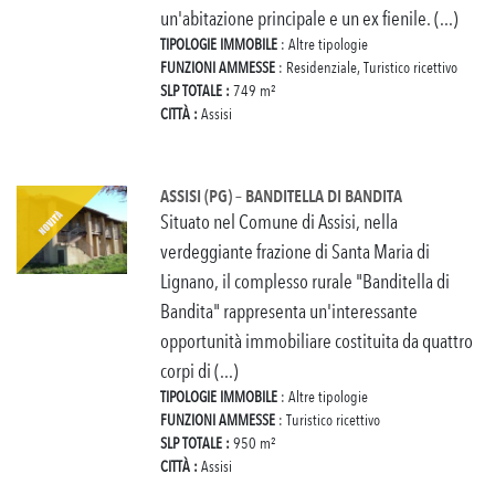
un'abitazione principale e un ex fienile. (...)
TIPOLOGIE IMMOBILE
: Altre tipologie
FUNZIONI AMMESSE
: Residenziale, Turistico ricettivo
SLP TOTALE :
749 m²
CITTÀ :
Assisi
ASSISI (PG) – BANDITELLA DI BANDITA
Situato nel Comune di Assisi, nella
verdeggiante frazione di Santa Maria di
Lignano, il complesso rurale "Banditella di
Bandita" rappresenta un'interessante
opportunità immobiliare costituita da quattro
corpi di (...)
TIPOLOGIE IMMOBILE
: Altre tipologie
FUNZIONI AMMESSE
: Turistico ricettivo
SLP TOTALE :
950 m²
CITTÀ :
Assisi