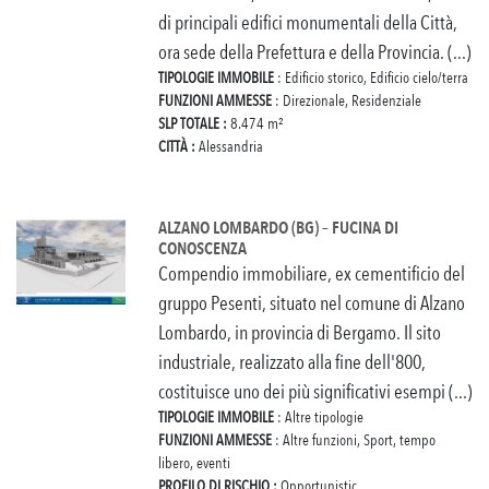
di principali edifici monumentali della Città,
ora sede della Prefettura e della Provincia. (...)
TIPOLOGIE IMMOBILE
: Edificio storico, Edificio cielo/terra
FUNZIONI AMMESSE
: Direzionale, Residenziale
SLP TOTALE :
8.474 m²
CITTÀ :
Alessandria
ALZANO LOMBARDO (BG) – FUCINA DI
CONOSCENZA
Compendio immobiliare, ex cementificio del
gruppo Pesenti, situato nel comune di Alzano
Lombardo, in provincia di Bergamo. Il sito
industriale, realizzato alla fine dell'800,
costituisce uno dei più significativi esempi (...)
TIPOLOGIE IMMOBILE
: Altre tipologie
FUNZIONI AMMESSE
: Altre funzioni, Sport, tempo
libero, eventi
PROFILO DI RISCHIO :
Opportunistic