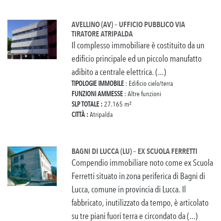
AVELLINO (AV) – UFFICIO PUBBLICO VIA
TIRATORE ATRIPALDA
Il complesso immobiliare è costituito da un
edificio principale ed un piccolo manufatto
adibito a centrale elettrica. (...)
TIPOLOGIE IMMOBILE
: Edificio cielo/terra
FUNZIONI AMMESSE
: Altre funzioni
SLP TOTALE :
27.165 m²
CITTÀ :
Atripalda
BAGNI DI LUCCA (LU) – EX SCUOLA FERRETTI
Compendio immobiliare noto come ex Scuola
Ferretti situato in zona periferica di Bagni di
Lucca, comune in provincia di Lucca. Il
fabbricato, inutilizzato da tempo, è articolato
su tre piani fuori terra e circondato da (...)