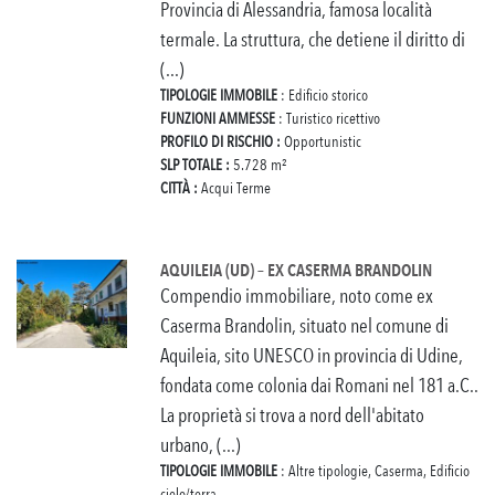
Provincia di Alessandria, famosa località
termale. La struttura, che detiene il diritto di
(...)
TIPOLOGIE IMMOBILE
: Edificio storico
FUNZIONI AMMESSE
: Turistico ricettivo
PROFILO DI RISCHIO :
Opportunistic
SLP TOTALE :
5.728 m²
CITTÀ :
Acqui Terme
AQUILEIA (UD) – EX CASERMA BRANDOLIN
Compendio immobiliare, noto come ex
Caserma Brandolin, situato nel comune di
Aquileia, sito UNESCO in provincia di Udine,
fondata come colonia dai Romani nel 181 a.C..
La proprietà si trova a nord dell'abitato
urbano, (...)
TIPOLOGIE IMMOBILE
: Altre tipologie, Caserma, Edificio
cielo/terra