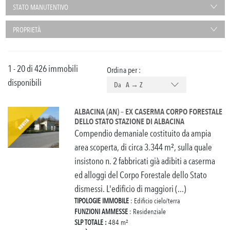
STATO MANUTENTIVO
PROPRIETÀ
1 - 20 di 426 immobili
Ordina per :
disponibili
Da A → Z
ALBACINA (AN) – EX CASERMA CORPO FORESTALE
DELLO STATO STAZIONE DI ALBACINA
Compendio demaniale costituito da ampia
area scoperta, di circa 3.344 m², sulla quale
insistono n. 2 fabbricati già adibiti a caserma
ed alloggi del Corpo Forestale dello Stato
dismessi. L'edificio di maggiori (...)
TIPOLOGIE IMMOBILE
: Edificio cielo/terra
FUNZIONI AMMESSE
: Residenziale
SLP TOTALE :
484 m²