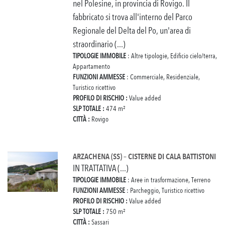
nel Polesine, in provincia di Rovigo. Il
fabbricato si trova all'interno del Parco
Regionale del Delta del Po, un'area di
straordinario (...)
TIPOLOGIE IMMOBILE
: Altre tipologie, Edificio cielo/terra,
Appartamento
FUNZIONI AMMESSE
: Commerciale, Residenziale,
Turistico ricettivo
PROFILO DI RISCHIO :
Value added
SLP TOTALE :
474 m²
CITTÀ :
Rovigo
ARZACHENA (SS) – CISTERNE DI CALA BATTISTONI
IN TRATTATIVA (...)
TIPOLOGIE IMMOBILE
: Aree in trasformazione, Terreno
FUNZIONI AMMESSE
: Parcheggio, Turistico ricettivo
PROFILO DI RISCHIO :
Value added
SLP TOTALE :
750 m²
CITTÀ :
Sassari