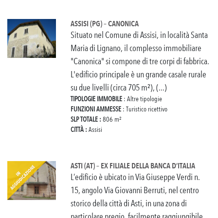
ASSISI (PG) – CANONICA
Situato nel Comune di Assisi, in località Santa
Maria di Lignano, il complesso immobiliare
"Canonica" si compone di tre corpi di fabbrica.
L'edificio principale è un grande casale rurale
su due livelli (circa 705 m²), (...)
TIPOLOGIE IMMOBILE
: Altre tipologie
FUNZIONI AMMESSE
: Turistico ricettivo
SLP TOTALE :
806 m²
CITTÀ :
Assisi
ASTI (AT) – EX FILIALE DELLA BANCA D’ITALIA
L’edificio è ubicato in Via Giuseppe Verdi n.
15, angolo Via Giovanni Berruti, nel centro
storico della città di Asti, in una zona di
particolare pregio, facilmente raggiungibile