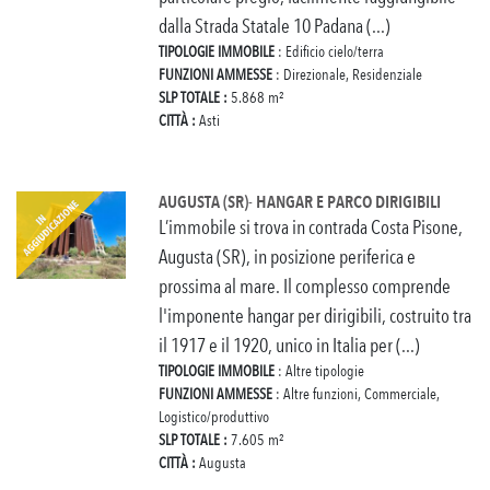
dalla Strada Statale 10 Padana (...)
TIPOLOGIE IMMOBILE
: Edificio cielo/terra
FUNZIONI AMMESSE
: Direzionale, Residenziale
SLP TOTALE :
5.868 m²
CITTÀ :
Asti
AUGUSTA (SR)- HANGAR E PARCO DIRIGIBILI
L’immobile si trova in contrada Costa Pisone,
Augusta (SR), in posizione periferica e
prossima al mare. Il complesso comprende
l'imponente hangar per dirigibili, costruito tra
il 1917 e il 1920, unico in Italia per (...)
TIPOLOGIE IMMOBILE
: Altre tipologie
FUNZIONI AMMESSE
: Altre funzioni, Commerciale,
Logistico/produttivo
SLP TOTALE :
7.605 m²
CITTÀ :
Augusta