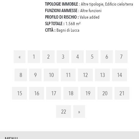
TIPOLOGIE IMMOBILE
: Altre tipologie, Edificio cielo/terra
FUNZIONI AMMESSE
: Altre funzioni
PROFILO DI RISCHIO :
Value added
SLP TOTALE :
1.568 m²
CITTÀ :
Bagni di Lucca
«
1
2
3
4
5
6
7
8
9
10
11
12
13
14
15
16
17
18
19
20
21
22
»