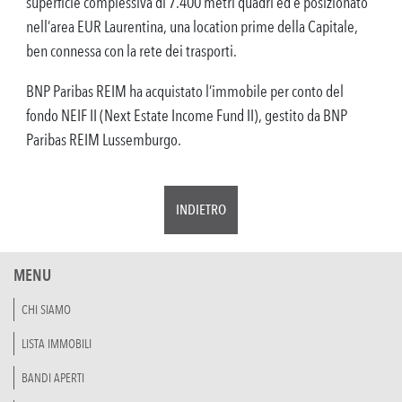
superficie complessiva di 7.400 metri quadri ed è posizionato
nell’area EUR Laurentina, una location prime della Capitale,
ben connessa con la rete dei trasporti.
BNP Paribas REIM ha acquistato l’immobile per conto del
fondo NEIF II (Next Estate Income Fund II), gestito da BNP
Paribas REIM Lussemburgo.
INDIETRO
MENU
CHI SIAMO
LISTA IMMOBILI
BANDI APERTI