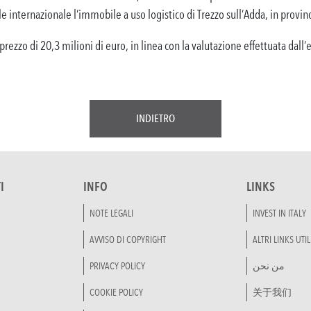
le internazionale l’immobile a uso logistico di Trezzo sull’Adda, in provi
prezzo di 20,3 milioni di euro, in linea con la valutazione effettuata dall
INDIETRO
I
INFO
LINKS
NOTE LEGALI
INVEST IN ITALY
AVVISO DI COPYRIGHT
ALTRI LINKS UTIL
PRIVACY POLICY
من نحن
COOKIE POLICY
关于我们