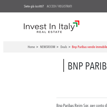
Siete già iscritti?
ACCEDI
/
REGISTRATI
Home
>
NEWSROOM
>
Deals
>
Bnp Paribas vende immobile l
BNP PARIB
Bnp Paribas Reim Sgr, per conto d