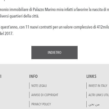
imonio immobiliare di Palazzo Marino mira infatti a favorire la nascita di
ersi quartieri della città.
i quest’anno, con 11 nuovi contratti per un valore complessivo di 412mila
del 2017.
INDIETRO
I
INFO
LINKS
NOTE LEGALI
INVEST IN ITALY
AVVISO DI COPYRIGHT
ALTRI LINKS UTIL
PRIVACY POLICY
من نحن