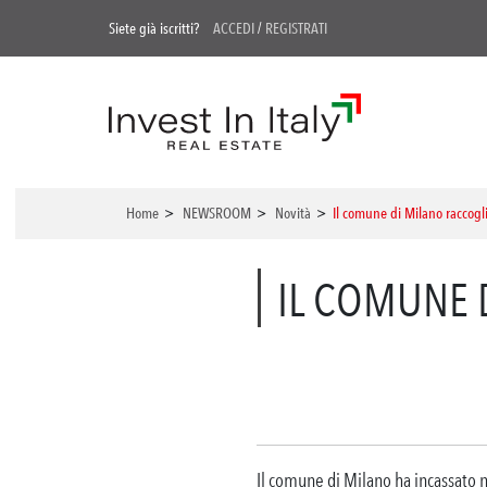
Siete già iscritti?
ACCEDI
/
REGISTRATI
Home
>
NEWSROOM
>
Novità
>
Il comune di Milano raccogli
IL COMUNE D
Il comune di Milano ha incassato ne