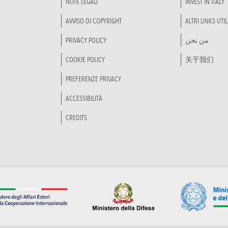
NOTE LEGALI
INVEST IN ITALY
AVVISO DI COPYRIGHT
ALTRI LINKS UTIL
PRIVACY POLICY
من نحن
COOKIE POLICY
关于我们
PREFERENZE PRIVACY
ACCESSIBILITÀ
CREDITS