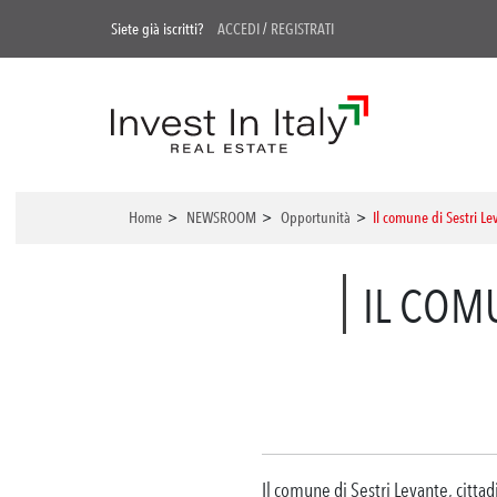
Siete già iscritti?
ACCEDI
/
REGISTRATI
Home
>
NEWSROOM
>
Opportunità
>
Il comune di Sestri Le
IL COMU
Il comune di Sestri Levante, cittad