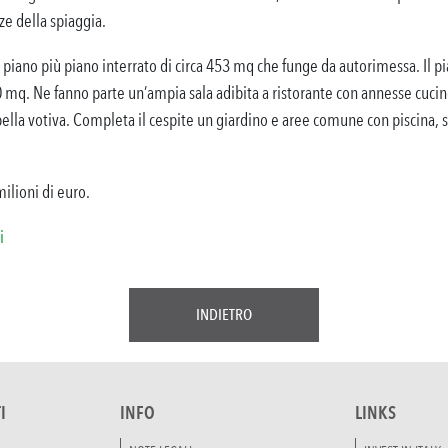
ze della spiaggia.
 piano più piano interrato di circa 453 mq che funge da autorimessa. Il pi
0 mq. Ne fanno parte un’ampia sala adibita a ristorante con annesse cucin
pella votiva. Completa il cespite un giardino e aree comune con piscina, s
milioni di euro.
i
INDIETRO
I
INFO
LINKS