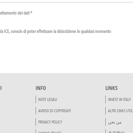
rattamento dei dati *
a ICE, conscio di poter effettuare la disiscrizione in qualsiasi momento
I
INFO
LINKS
NOTE LEGALI
INVEST IN ITALY
AVVISO DI COPYRIGHT
ALTRI LINKS UTIL
PRIVACY POLICY
من نحن