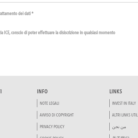
rattamento dei dati *
a ICE, conscio di poter effettuare la disiscrizione in qualsiasi momento
I
INFO
LINKS
NOTE LEGALI
INVEST IN ITALY
AVVISO DI COPYRIGHT
ALTRI LINKS UTIL
PRIVACY POLICY
من نحن