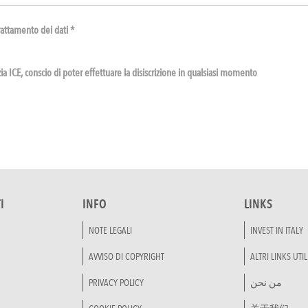
rattamento dei dati *
a ICE, conscio di poter effettuare la disiscrizione in qualsiasi momento
I
INFO
LINKS
NOTE LEGALI
INVEST IN ITALY
AVVISO DI COPYRIGHT
ALTRI LINKS UTIL
PRIVACY POLICY
من نحن