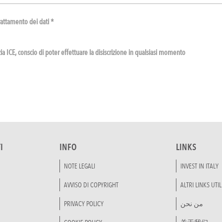
rattamento dei dati *
a ICE, conscio di poter effettuare la disiscrizione in qualsiasi momento
I
INFO
LINKS
NOTE LEGALI
INVEST IN ITALY
AVVISO DI COPYRIGHT
ALTRI LINKS UTIL
PRIVACY POLICY
من نحن