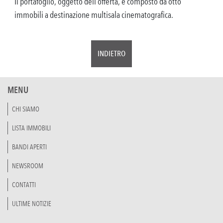
Il portafoglio, oggetto dell’offerta, è composto da otto
immobili a destinazione multisala cinematografica.
INDIETRO
MENU
CHI SIAMO
LISTA IMMOBILI
BANDI APERTI
NEWSROOM
CONTATTI
ULTIME NOTIZIE