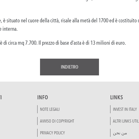
è situato nel cuore della città, risale alla metà del 1700 ed è costituito d
e interna.
 di circa mq 7.700. Il prezzo di base d’asta è di 13 milioni di euro.
INDIETRO
I
INFO
LINKS
NOTE LEGALI
INVEST IN ITALY
AVVISO DI COPYRIGHT
ALTRI LINKS UTIL
PRIVACY POLICY
من نحن