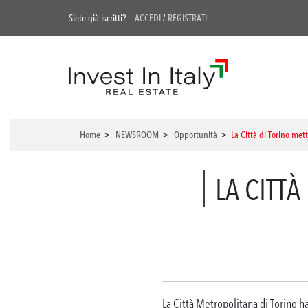
Siete già iscritti?
ACCEDI
/
REGISTRATI
Home
>
NEWSROOM
>
Opportunità
>
La Città di Torino met
LA CITTÀ
La Città Metropolitana di Torino 