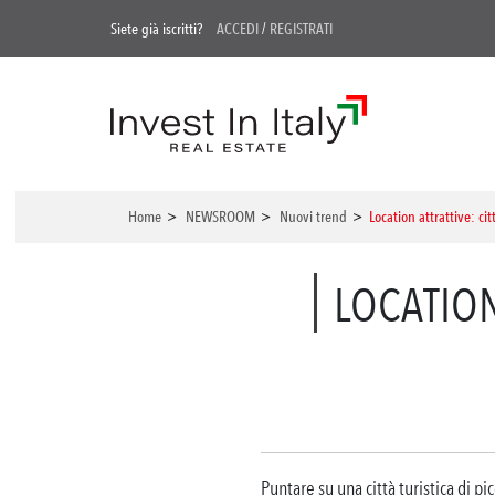
Siete già iscritti?
ACCEDI
/
REGISTRATI
Home
>
NEWSROOM
>
Nuovi trend
>
Location attrattive: cit
LOCATION
Puntare su una città turistica di p