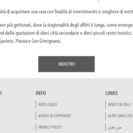
tà di acquistare una casa con finalità di investimento e scegliere di met
minori più gettonati, dove la stagionalità degli affitti è lunga, come emer
nd delle quotazioni di dieci città secondarie e dieci piccoli centri turistici.
Spoleto, Pienza e San Gimignano.
INDIETRO
I
INFO
LINKS
NOTE LEGALI
INVEST IN ITALY
AVVISO DI COPYRIGHT
ALTRI LINKS UTIL
PRIVACY POLICY
من نحن