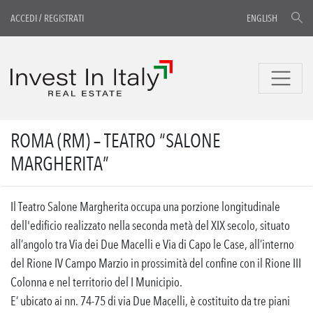
ACCEDI
/
REGISTRATI
ENGLISH
ROMA (RM) – TEATRO “SALONE
MARGHERITA”
Il Teatro Salone Margherita occupa una porzione longitudinale
dell'edificio realizzato nella seconda metà del XIX secolo, situato
all’angolo tra Via dei Due Macelli e Via di Capo le Case, all’interno
del Rione IV Campo Marzio in prossimità del confine con il Rione III
Colonna e nel territorio del I Municipio.
E’ ubicato ai nn. 74-75 di via Due Macelli, è costituito da tre piani