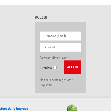
ACCEDI
I
Password dimenticata?
Ricordami
Non sei ancora registrato?
Registrati