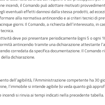
ne incendi, il Comando può adottare motivati provvedimenti
egli eventuali effetti dannosi dalla stessa prodotti, ad eccez
ormare alla normativa antincendio e ai criteri tecnici di pr
nque giorni. Il Comando, a richiesta dell’interessato, in caso
 tecnica.
attività deve poi presentare periodicamente (ogni 5 o ogni 10 
nformità antincendio tramite una dichiarazione attestante l’a
ncendio corredata da specifica documentazione. Il Comando ri
della dichiarazione.
nto dell’agibilità, l’Amministrazione competente ha 30 giorn
ne, l’immobile si intende agibile (si veda quanto già approf
incendi si rinvia ai tempi indicati nella precedente tabella.