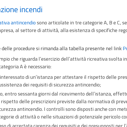
enzione incendi
tiva antincendio
sono articolate in tre categorie A, B e C, s
resa, al settore di attività, alla esistenza di specifiche reg
 e delle procedure si rimanda alla tabella presente nel link
P
pio che riguarda l’esercizio dell’attività ricreativa svolta i
categoria A è necessario:
 interessato di un’istanza per attestare il rispetto delle pre
ussistenza dei requisiti di sicurezza antincendio;
co, entro sessanta giorni dal ricevimento dell’istanza, effettu
il rispetto delle prescrizioni previste dalla normativa di pre
sicurezza antincendio. I controlli sono disposti anche con me
egorie di attività o nelle situazioni di potenziale pericolo 
so di accertata carenza dei requisiti e dei presupposti per l’e