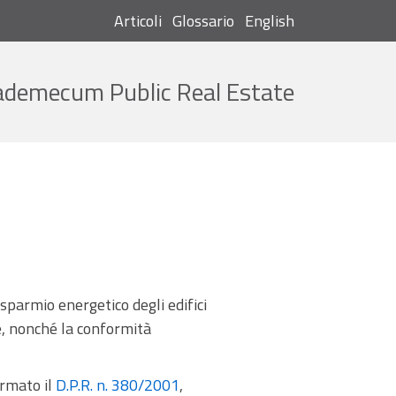
Articoli
Glossario
English
Cerca
ademecum Public Real Estate
isparmio energetico degli edifici
e, nonché la conformità
ormato il
D.P.R. n. 380/2001
,