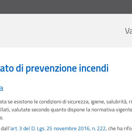
V
gibilità e certificato di prevenzione incendi
icato di prevenzione incendi
a
a se esistono le condizioni di sicurezza, igiene, salubrità, r
stallati, valutate secondo quanto dispone la normativa vigent
o.
dall’
art. 3 del D. Lgs. 25 novembre 2016, n. 222
, che ha rif