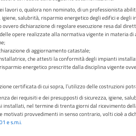
ei lavori o, qualora non nominato, di un professionista abil
 igiene, salubrità, risparmio energetico degli edifici e degli i
co ovvero dichiarazione di regolare esecuzione resa dal dirett
 delle opere realizzate alla normativa vigente in materia di
he;
ichiarazione di aggiornamento catastale;
stallatrice, che attesti la conformità degli impianti installati
 risparmio energetico prescritte dalla disciplina vigente ovve
ne certificata di cui sopra, l’utilizzo delle costruzioni potr
enza dei requisiti e dei presupposti di sicurezza, igiene, salu
ssi installati, nel termine di trenta giorni dal ricevimento de
motivati provvedimenti in senso contrario, volti cioè a dich
1 e s.m.i.