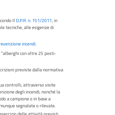
econdo Il
D.P.R. n. 151/2011
, in
ole tecniche, alle esigenze di
revenzione incendi.
n “alberghi con oltre 25 posti-
scrizioni previste dalla normativa
a controlli, attraverso visite
venzione degli incendi, nonché la
todo a campione o in base a
comunque segnalate o rilevate.
sercizio delle attività previsti