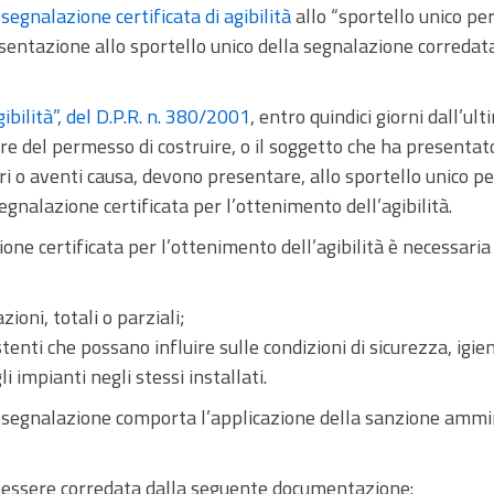
egnalazione certificata di agibilità
allo “sportello unico per
resentazione allo sportello unico della segnalazione correda
gibilità”, del D.P.R. n. 380/2001
, entro quindici giorni dall’ult
lare del permesso di costruire, o il soggetto che ha presentat
ssori o aventi causa, devono presentare, allo sportello unico pe
segnalazione certificata per l’ottenimento dell’agibilità.
ne certificata per l’ottenimento dell’agibilità è necessaria 
ioni, totali o parziali;
istenti che possano influire sulle condizioni di sicurezza, igie
li impianti negli stessi installati.
segnalazione comporta l’applicazione della sanzione ammin
e essere corredata dalla seguente documentazione: