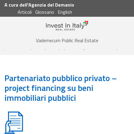
A cura dell'Agenzia del Demanio
Articoli
Glossario
English
Cerca
Vademecum
Vademecum Public Real Estate
Acquisizione dell'immobile
Partenariato pubblico privato – project financing su beni immobiliari pubblici
Partenariato pubblico privato –
project financing su beni
immobiliari pubblici