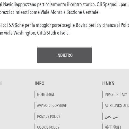
ai Navigliapprezzano particolarmente il centro storico. Gli Spagnoli, pari 
 prezzi calmierati come Viale Monza e Stazione Centrale.
i col 5,9%che per la maggior parte sceglie Bovisa per la vicinanza al Poli
no viale Washington, Città Studi e Isola.
INDIETRO
I
INFO
LINKS
NOTE LEGALI
INVEST IN ITALY
AVVISO DI COPYRIGHT
ALTRI LINKS UTIL
PRIVACY POLICY
من نحن
COOKIE POLICY
关于我们