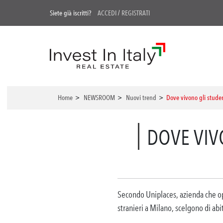
Siete già iscritti?
ACCEDI
/
REGISTRATI
Home
>
NEWSROOM
>
Nuovi trend
>
Dove vivono gli studen
DOVE VIV
Secondo Uniplaces, azienda che oper
stranieri a Milano, scelgono di abi