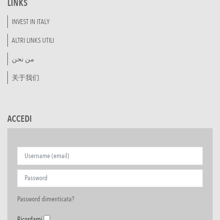
LINKS
INVEST IN ITALY
ALTRI LINKS UTILI
من نحن
关于我们
ACCEDI
Password dimenticata?
Ricordami