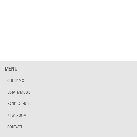
Loading PDF 10% ...
MENU
CHI SIAMO
LISTA IMMOBILI
BANDI APERTI
NEWSROOM
CONTATTI