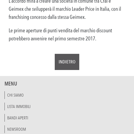
L’accordo mira a creare una società in comune tra Crai e
Geimex che svilupperà il marchio Leader Price in Italia, con il
franchising concesso dalla stessa Geimex.
Le prime aperture di punti vendita del marchio discount
potrebbero avvenire nel primo semestre 2017.
INDIETRO
MENU
CHI SIAMO
LISTA IMMOBILI
BANDI APERTI
NEWSROOM