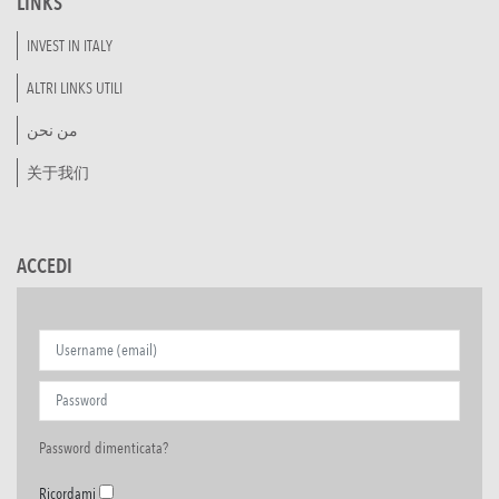
LINKS
INVEST IN ITALY
ALTRI LINKS UTILI
من نحن
关于我们
ACCEDI
Password dimenticata?
Ricordami