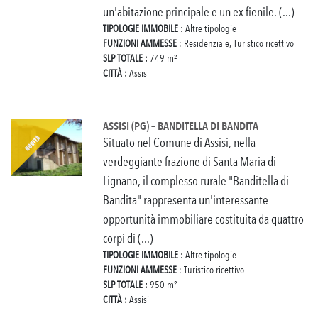
un'abitazione principale e un ex fienile. (...)
TIPOLOGIE IMMOBILE
: Altre tipologie
FUNZIONI AMMESSE
: Residenziale, Turistico ricettivo
SLP TOTALE :
749 m²
CITTÀ :
Assisi
ASSISI (PG) – BANDITELLA DI BANDITA
Situato nel Comune di Assisi, nella
verdeggiante frazione di Santa Maria di
Lignano, il complesso rurale "Banditella di
Bandita" rappresenta un'interessante
opportunità immobiliare costituita da quattro
corpi di (...)
TIPOLOGIE IMMOBILE
: Altre tipologie
FUNZIONI AMMESSE
: Turistico ricettivo
SLP TOTALE :
950 m²
CITTÀ :
Assisi