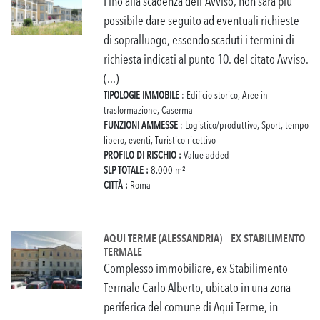
Fino alla scadenza dell'Avviso, non sarà più
possibile dare seguito ad eventuali richieste
di sopralluogo, essendo scaduti i termini di
richiesta indicati al punto 10. del citato Avviso.
(...)
TIPOLOGIE IMMOBILE
: Edificio storico, Aree in
trasformazione, Caserma
FUNZIONI AMMESSE
: Logistico/produttivo, Sport, tempo
libero, eventi, Turistico ricettivo
PROFILO DI RISCHIO :
Value added
SLP TOTALE :
8.000 m²
CITTÀ :
Roma
AQUI TERME (ALESSANDRIA) – EX STABILIMENTO
TERMALE
Complesso immobiliare, ex Stabilimento
Termale Carlo Alberto, ubicato in una zona
periferica del comune di Aqui Terme, in