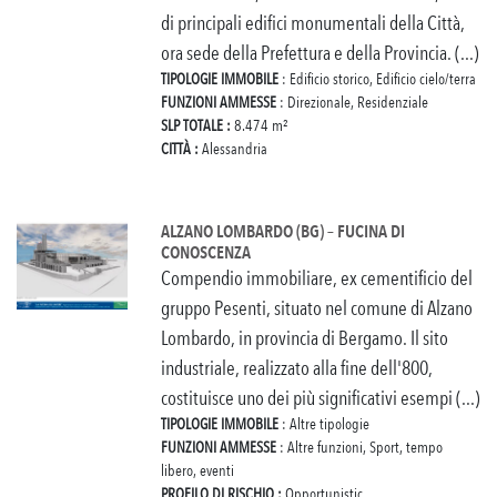
di principali edifici monumentali della Città,
ora sede della Prefettura e della Provincia. (...)
TIPOLOGIE IMMOBILE
: Edificio storico, Edificio cielo/terra
FUNZIONI AMMESSE
: Direzionale, Residenziale
SLP TOTALE :
8.474 m²
CITTÀ :
Alessandria
ALZANO LOMBARDO (BG) – FUCINA DI
CONOSCENZA
Compendio immobiliare, ex cementificio del
gruppo Pesenti, situato nel comune di Alzano
Lombardo, in provincia di Bergamo. Il sito
industriale, realizzato alla fine dell'800,
costituisce uno dei più significativi esempi (...)
TIPOLOGIE IMMOBILE
: Altre tipologie
FUNZIONI AMMESSE
: Altre funzioni, Sport, tempo
libero, eventi
PROFILO DI RISCHIO :
Opportunistic