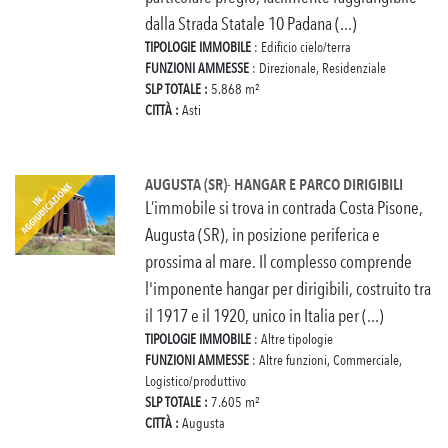
dalla Strada Statale 10 Padana (...)
TIPOLOGIE IMMOBILE
: Edificio cielo/terra
FUNZIONI AMMESSE
: Direzionale, Residenziale
SLP TOTALE :
5.868 m²
CITTÀ :
Asti
AUGUSTA (SR)- HANGAR E PARCO DIRIGIBILI
L’immobile si trova in contrada Costa Pisone,
Augusta (SR), in posizione periferica e
prossima al mare. Il complesso comprende
l'imponente hangar per dirigibili, costruito tra
il 1917 e il 1920, unico in Italia per (...)
TIPOLOGIE IMMOBILE
: Altre tipologie
FUNZIONI AMMESSE
: Altre funzioni, Commerciale,
Logistico/produttivo
SLP TOTALE :
7.605 m²
CITTÀ :
Augusta