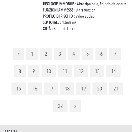
TIPOLOGIE IMMOBILE
: Altre tipologie, Edificio cielo/terra
FUNZIONI AMMESSE
: Altre funzioni
PROFILO DI RISCHIO :
Value added
SLP TOTALE :
1.568 m²
CITTÀ :
Bagni di Lucca
«
1
2
3
4
5
6
7
8
9
10
11
12
13
14
15
16
17
18
19
20
21
22
»