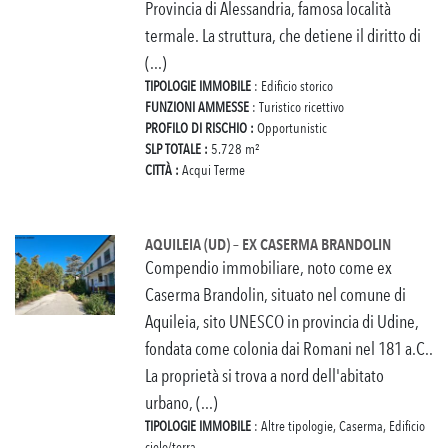
Provincia di Alessandria, famosa località
termale. La struttura, che detiene il diritto di
(...)
TIPOLOGIE IMMOBILE
: Edificio storico
FUNZIONI AMMESSE
: Turistico ricettivo
PROFILO DI RISCHIO :
Opportunistic
SLP TOTALE :
5.728 m²
CITTÀ :
Acqui Terme
AQUILEIA (UD) – EX CASERMA BRANDOLIN
Compendio immobiliare, noto come ex
Caserma Brandolin, situato nel comune di
Aquileia, sito UNESCO in provincia di Udine,
fondata come colonia dai Romani nel 181 a.C..
La proprietà si trova a nord dell'abitato
urbano, (...)
TIPOLOGIE IMMOBILE
: Altre tipologie, Caserma, Edificio
cielo/terra