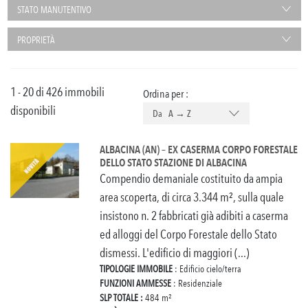
STATO MANUTENTIVO
PROPRIETÀ
1 - 20 di 426 immobili
Ordina per :
disponibili
Da A → Z
ALBACINA (AN) – EX CASERMA CORPO FORESTALE
DELLO STATO STAZIONE DI ALBACINA
Compendio demaniale costituito da ampia
area scoperta, di circa 3.344 m², sulla quale
insistono n. 2 fabbricati già adibiti a caserma
ed alloggi del Corpo Forestale dello Stato
dismessi. L'edificio di maggiori (...)
TIPOLOGIE IMMOBILE
: Edificio cielo/terra
FUNZIONI AMMESSE
: Residenziale
SLP TOTALE :
484 m²