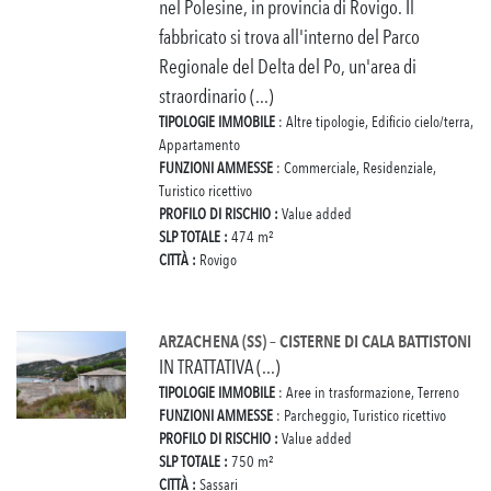
nel Polesine, in provincia di Rovigo. Il
fabbricato si trova all'interno del Parco
Regionale del Delta del Po, un'area di
straordinario (...)
TIPOLOGIE IMMOBILE
: Altre tipologie, Edificio cielo/terra,
Appartamento
FUNZIONI AMMESSE
: Commerciale, Residenziale,
Turistico ricettivo
PROFILO DI RISCHIO :
Value added
SLP TOTALE :
474 m²
CITTÀ :
Rovigo
ARZACHENA (SS) – CISTERNE DI CALA BATTISTONI
IN TRATTATIVA (...)
TIPOLOGIE IMMOBILE
: Aree in trasformazione, Terreno
FUNZIONI AMMESSE
: Parcheggio, Turistico ricettivo
PROFILO DI RISCHIO :
Value added
SLP TOTALE :
750 m²
CITTÀ :
Sassari