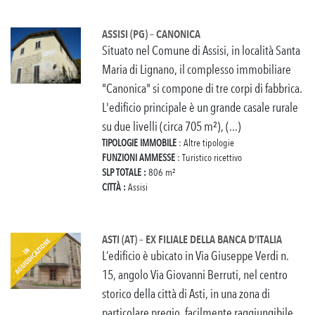
ASSISI (PG) – CANONICA
Situato nel Comune di Assisi, in località Santa
Maria di Lignano, il complesso immobiliare
"Canonica" si compone di tre corpi di fabbrica.
L'edificio principale è un grande casale rurale
su due livelli (circa 705 m²), (...)
TIPOLOGIE IMMOBILE
: Altre tipologie
FUNZIONI AMMESSE
: Turistico ricettivo
SLP TOTALE :
806 m²
CITTÀ :
Assisi
ASTI (AT) – EX FILIALE DELLA BANCA D’ITALIA
L’edificio è ubicato in Via Giuseppe Verdi n.
15, angolo Via Giovanni Berruti, nel centro
storico della città di Asti, in una zona di
particolare pregio, facilmente raggiungibile