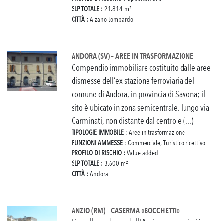
SLP TOTALE :
21.814 m²
CITTÀ :
Alzano Lombardo
ANDORA (SV) – AREE IN TRASFORMAZIONE
Compendio immobiliare costituito dalle aree
dismesse dell’ex stazione ferroviaria del
comune di Andora, in provincia di Savona; il
sito è ubicato in zona semicentrale, lungo via
Carminati, non distante dal centro e (...)
TIPOLOGIE IMMOBILE
: Aree in trasformazione
FUNZIONI AMMESSE
: Commerciale, Turistico ricettivo
PROFILO DI RISCHIO :
Value added
SLP TOTALE :
3.600 m²
CITTÀ :
Andora
ANZIO (RM) – CASERMA «BOCCHETTI»