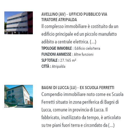
AVELLINO (AV) – UFFICIO PUBBLICO VIA
TIRATORE ATRIPALDA
Il complesso immobiliare è costituito da un
edificio principale ed un piccolo manufatto
adibito a centrale elettrica. (...)
TIPOLOGIE IMMOBILE
: Edificio cielo/terra
FUNZIONI AMMESSE
: Altre funzioni
SLP TOTALE :
27.165 m²
CITTÀ :
Atripalda
BAGNI DI LUCCA (LU) – EX SCUOLA FERRETTI
Compendio immobiliare noto come ex Scuola
Ferretti situato in zona periferica di Bagni di
Lucca, comune in provincia di Lucca. Il
fabbricato, inutilizzato da tempo, è articolato
su tre piani fuori terra e circondato da (...)