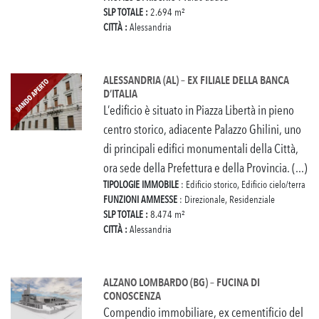
SLP TOTALE :
2.694 m²
CITTÀ :
Alessandria
ALESSANDRIA (AL) – EX FILIALE DELLA BANCA
D’ITALIA
L’edificio è situato in Piazza Libertà in pieno
centro storico, adiacente Palazzo Ghilini, uno
di principali edifici monumentali della Città,
ora sede della Prefettura e della Provincia. (...)
TIPOLOGIE IMMOBILE
: Edificio storico, Edificio cielo/terra
FUNZIONI AMMESSE
: Direzionale, Residenziale
SLP TOTALE :
8.474 m²
CITTÀ :
Alessandria
ALZANO LOMBARDO (BG) – FUCINA DI
CONOSCENZA
Compendio immobiliare, ex cementificio del