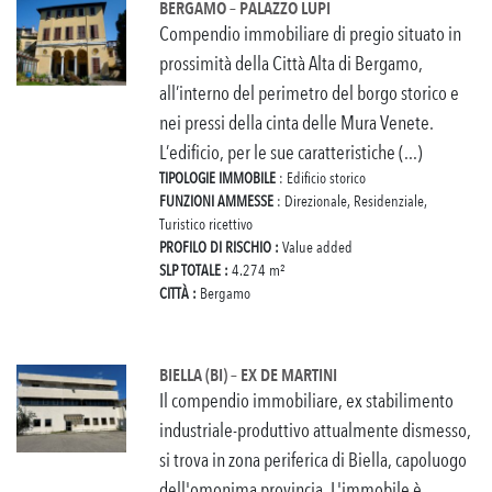
BERGAMO – PALAZZO LUPI
Compendio immobiliare di pregio situato in
prossimità della Città Alta di Bergamo,
all’interno del perimetro del borgo storico e
nei pressi della cinta delle Mura Venete.
L’edificio, per le sue caratteristiche (...)
TIPOLOGIE IMMOBILE
: Edificio storico
FUNZIONI AMMESSE
: Direzionale, Residenziale,
Turistico ricettivo
PROFILO DI RISCHIO :
Value added
SLP TOTALE :
4.274 m²
CITTÀ :
Bergamo
BIELLA (BI) – EX DE MARTINI
Il compendio immobiliare, ex stabilimento
industriale-produttivo attualmente dismesso,
si trova in zona periferica di Biella, capoluogo
dell'omonima provincia. L'immobile è