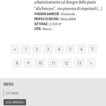
urbanisticamente sul disegno delle piazze
“alla francese”, con presenza di importanti (...)
FUNZIONI AMMESSE
: Direzionale
PROFILO DI RISCHIO :
Value added
SLP TOTALE :
2.334 m²
CITTÀ :
Brescia
«
1
2
3
4
5
6
7
8
9
10
11
12
13
»
MENU
CHI SIAMO
LISTA IMMOBILI