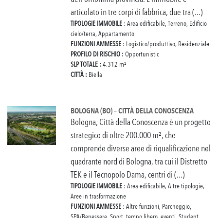
articolato in tre corpi di fabbrica, due tra (...)
TIPOLOGIE IMMOBILE
: Area edificabile, Terreno, Edificio
cielo/terra, Appartamento
FUNZIONI AMMESSE
: Logistico/produttivo, Residenziale
PROFILO DI RISCHIO :
Opportunistic
SLP TOTALE :
4.312 m²
CITTÀ :
Biella
BOLOGNA (BO) – CITTÀ DELLA CONOSCENZA
Bologna, Città della Conoscenza è un progetto
strategico di oltre 200.000 m², che
comprende diverse aree di riqualificazione nel
quadrante nord di Bologna, tra cui il Distretto
TEK e il Tecnopolo Dama, centri di (...)
TIPOLOGIE IMMOBILE
: Area edificabile, Altre tipologie,
Aree in trasformazione
FUNZIONI AMMESSE
: Altre funzioni, Parcheggio,
SPA/Benessere, Sport, tempo libero, eventi, Student