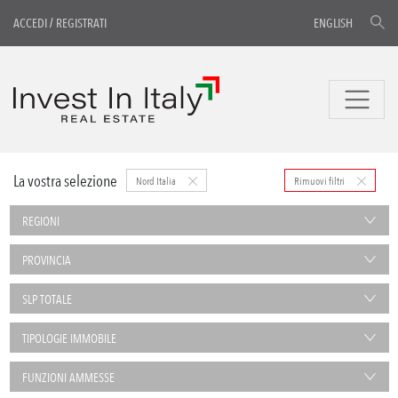
ACCEDI
/
REGISTRATI
ENGLISH
La vostra selezione
Nord Italia
Rimuovi filtri
REGIONI
PROVINCIA
SLP TOTALE
TIPOLOGIE IMMOBILE
FUNZIONI AMMESSE