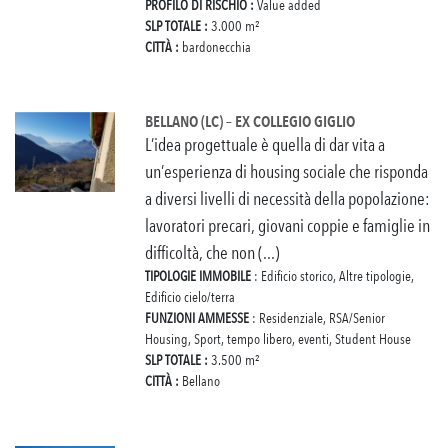
PROFILO DI RISCHIO :
Value added
SLP TOTALE :
3.000 m²
CITTÀ :
bardonecchia
BELLANO (LC) – EX COLLEGIO GIGLIO
L’idea progettuale è quella di dar vita a
un’esperienza di housing sociale che risponda
a diversi livelli di necessità della popolazione:
lavoratori precari, giovani coppie e famiglie in
difficoltà, che non (...)
TIPOLOGIE IMMOBILE
: Edificio storico, Altre tipologie,
Edificio cielo/terra
FUNZIONI AMMESSE
: Residenziale, RSA/Senior
Housing, Sport, tempo libero, eventi, Student House
SLP TOTALE :
3.500 m²
CITTÀ :
Bellano