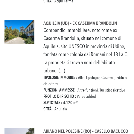
CITTÀ :
Acqui Terme
AQUILEIA (UD) – EX CASERMA BRANDOLIN
Compendio immobiliare, noto come ex
Caserma Brandolin, situato nel comune di
Aquileia, sito UNESCO in provincia di Udine,
fondata come colonia dai Romani nel 181 a.C..
La proprietà si trova a nord dell'abitato
urbano, (...)
TIPOLOGIE IMMOBILE
: Altre tipologie, Caserma, Edificio
cielo/terra
FUNZIONI AMMESSE
: Altre funzioni, Turistico ricettivo
PROFILO DI RISCHIO :
Value added
SLP TOTALE :
4.120 m²
CITTÀ :
Aquileia
ARIANO NEL POLESINE (RO) – CASELLO BACUCCO