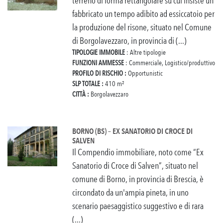
terreno di forma rettangolare su cui insiste un
fabbricato un tempo adibito ad essiccatoio per
la produzione del risone, situato nel Comune
di Borgolavezzaro, in provincia di (...)
TIPOLOGIE IMMOBILE
: Altre tipologie
FUNZIONI AMMESSE
: Commerciale, Logistico/produttivo
PROFILO DI RISCHIO :
Opportunistic
SLP TOTALE :
410 m²
CITTÀ :
Borgolavezzaro
BORNO (BS) – EX SANATORIO DI CROCE DI
SALVEN
Il Compendio immobiliare, noto come “Ex
Sanatorio di Croce di Salven”, situato nel
comune di Borno, in provincia di Brescia, è
circondato da un'ampia pineta, in uno
scenario paesaggistico suggestivo e di rara
(...)