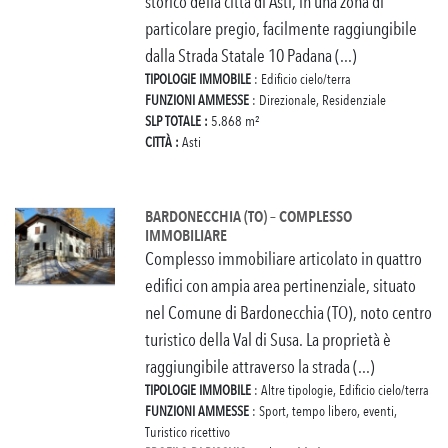
storico della città di Asti, in una zona di
particolare pregio, facilmente raggiungibile
dalla Strada Statale 10 Padana (...)
TIPOLOGIE IMMOBILE
: Edificio cielo/terra
FUNZIONI AMMESSE
: Direzionale, Residenziale
SLP TOTALE :
5.868 m²
CITTÀ :
Asti
BARDONECCHIA (TO) – COMPLESSO
IMMOBILIARE
Complesso immobiliare articolato in quattro
edifici con ampia area pertinenziale, situato
nel Comune di Bardonecchia (TO), noto centro
turistico della Val di Susa. La proprietà è
raggiungibile attraverso la strada (...)
TIPOLOGIE IMMOBILE
: Altre tipologie, Edificio cielo/terra
FUNZIONI AMMESSE
: Sport, tempo libero, eventi,
Turistico ricettivo