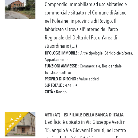
Compendio immobiliare ad uso abitativo e
commerciale situato nel Comune di Ariano
nel Polesine, in provincia di Rovigo. Il
fabbricato si trova all'interno del Parco
Regionale del Delta del Po, un'area di
straordinario (...)
TIPOLOGIE IMMOBILE
: Altre tipologie, Edificio cielo/terra,
Appartamento
FUNZIONI AMMESSE
: Commerciale, Residenziale,
Turistico ricettivo
PROFILO DI RISCHIO :
Value added
SLP TOTALE :
474 m²
CITTÀ :
Rovigo
ASTI (AT) – EX FILIALE DELLA BANCA D’ITALIA
L’edificio è ubicato in Via Giuseppe Verdi n.
15, angolo Via Giovanni Berruti, nel centro