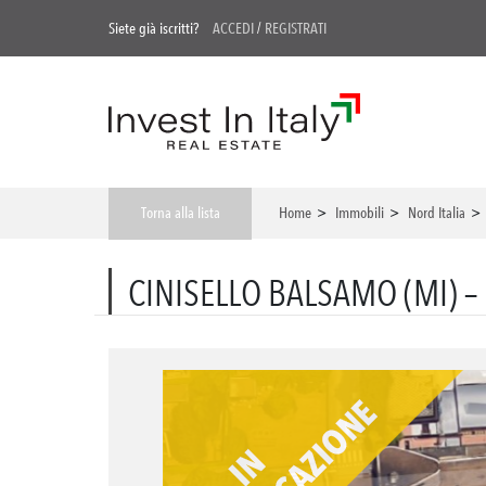
Siete già iscritti?
ACCEDI
/
REGISTRATI
Torna alla lista
Home
>
Immobili
>
Nord Italia
CINISELLO BALSAMO (MI) –