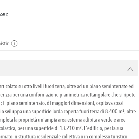
zzare
istic
articolato su otto livelli fuori terra, oltre ad un piano seminterrato ed
atterizza per una conformazione planimetrica rettangolare che si ripete
sori; il piano seminterrato, di maggiori dimensioni, ospitava spazi
dio sviluppa una superficie lorda coperta fuori terra di 8.400 m², oltre
pleta la proprietà un’ampia area esterna adibita a verde e aree
colastica, per una superficie di 13.210 m². L’edificio, per la sua
mato in struttura residenziale collettiva o in complesso turistico-