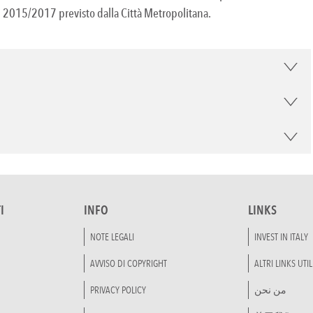
ni 2015/2017 previsto dalla Città Metropolitana.
I
INFO
LINKS
NOTE LEGALI
INVEST IN ITALY
AVVISO DI COPYRIGHT
ALTRI LINKS UTIL
PRIVACY POLICY
من نحن