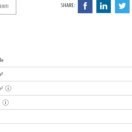
SHARE:
ERITI
le
m²
m²
²