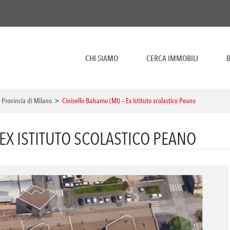
CHI SIAMO
CERCA IMMOBILI
B
>
Provincia di Milano
>
Cinisello Balsamo (MI) – Ex Istituto scolastico Peano
 EX ISTITUTO SCOLASTICO PEANO