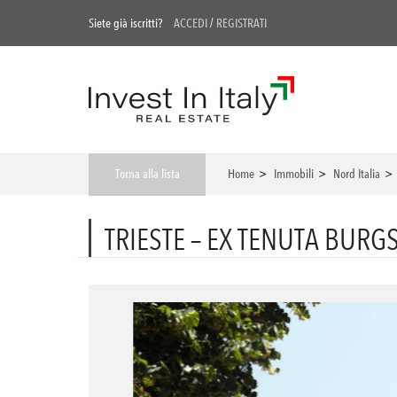
Siete già iscritti?
ACCEDI
/
REGISTRATI
Torna alla lista
Home
>
Immobili
>
Nord Italia
TRIESTE – EX TENUTA BURG