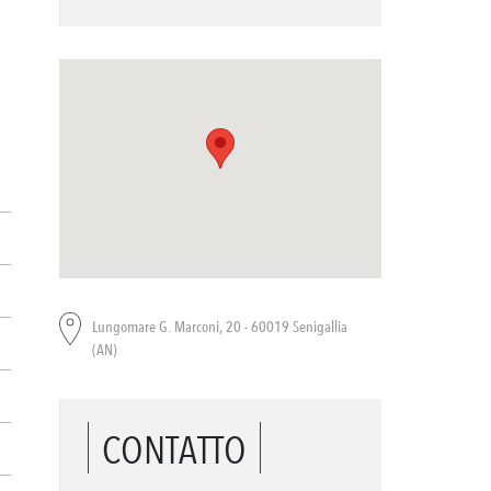
Lungomare G. Marconi, 20 - 60019 Senigallia
(AN)
CONTATTO