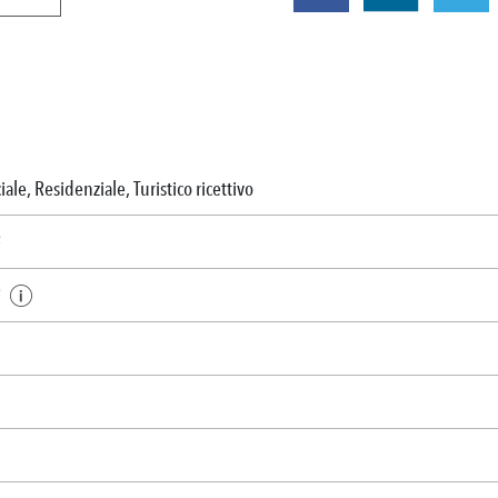
le, Residenziale, Turistico ricettivo
²
²