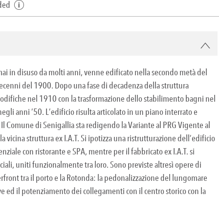
dded
rmai in disuso da molti anni, venne edificato nella secondo metà del
ecenni del 1900. Dopo una fase di decadenza della struttura
 modifiche nel 1910 con la trasformazione dello stabilimento bagni nel
gli anni ’50. L’edificio risulta articolato in un piano interrato e
. Il Comune di Senigallia sta redigendo la Variante al PRG Vigente al
a vicina struttura ex I.A.T. Si ipotizza una ristrutturazione dell’edificio
nziale con ristorante e SPA, mentre per il fabbricato ex I.A.T. si
iali, uniti funzionalmente tra loro. Sono previste altresì opere di
terfront tra il porto e la Rotonda: la pedonalizzazione del lungomare
ive ed il potenziamento dei collegamenti con il centro storico con la