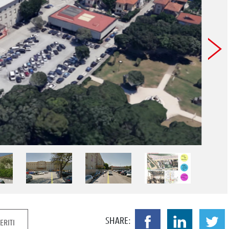
Image 
SHARE:
ERITI