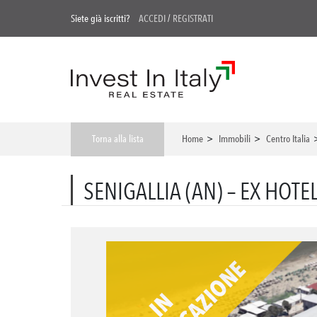
Siete già iscritti?
ACCEDI
/
REGISTRATI
Torna alla lista
Home
>
Immobili
>
Centro Italia
SENIGALLIA (AN) – EX HOTE