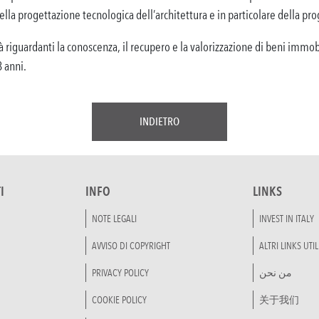
della progettazione tecnologica dell’architettura e in particolare della p
à riguardanti la conoscenza, il recupero e la valorizzazione di beni immobil
3 anni.
INDIETRO
I
INFO
LINKS
NOTE LEGALI
INVEST IN ITALY
AVVISO DI COPYRIGHT
ALTRI LINKS UTIL
PRIVACY POLICY
من نحن
COOKIE POLICY
关于我们