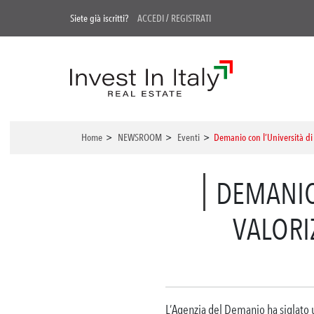
Siete già iscritti?
ACCEDI
/
REGISTRATI
Home
>
NEWSROOM
>
Eventi
>
Demanio con l’Università di 
DEMANIO
VALORI
L’Agenzia del Demanio ha siglato u