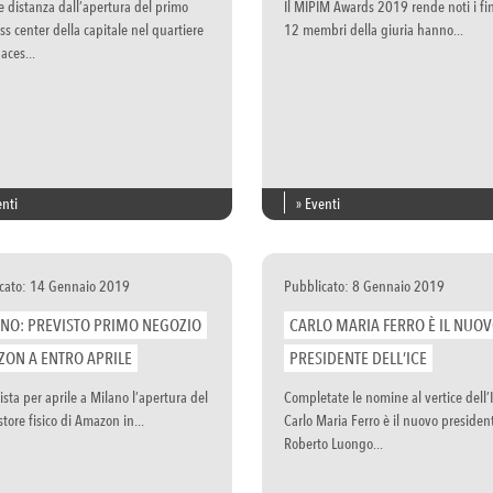
e distanza dall’apertura del primo
Il MIPIM Awards 2019 rende noti i fina
s center della capitale nel quartiere
12 membri della giuria hanno...
aces...
enti
» Eventi
cato: 14 Gennaio 2019
Pubblicato: 8 Gennaio 2019
NO: PREVISTO PRIMO NEGOZIO
CARLO MARIA FERRO È IL NUO
ON A ENTRO APRILE
PRESIDENTE DELL’ICE
ista per aprile a Milano l’apertura del
Completate le nomine al vertice dell’I
tore fisico di Amazon in...
Carlo Maria Ferro è il nuovo presiden
Roberto Luongo...