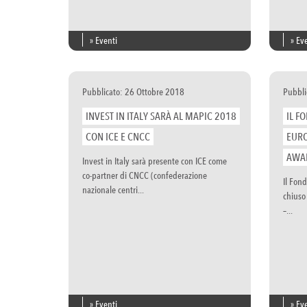
» Eventi
» Ev
Pubblicato: 26 Ottobre 2018
Pubbli
INVEST IN ITALY SARÀ AL MAPIC 2018
IL F
CON ICE E CNCC
EURO
AWA
Invest in Italy sarà presente con ICE come
co-partner di CNCC (confederazione
Il Fon
nazionale centri...
chiuso 
–...
» Eventi
» Ev