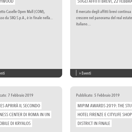
LYWOOD
SUGLI AFFITTI BREVI, 22 FEBBR
getto Caselle Open Mall (COM),
Il mercato degli affitti brevi continua
o da SIIQ S.p.A., è in finale nella...
crescere nel panorama del real estate
italiano....
enti
» Eventi
cato: 7 Febbraio 2019
Pubblicato: 5 Febbraio 2019
ES APRIRÀ IL SECONDO
MIPIM AWARDS 2019: THE ST
NESS CENTER DI ROMA IN UN
HOTEL FIRENZE E CITYLIFE SHO
BILE DI KRYALOS
DISTRICT IN FINALE