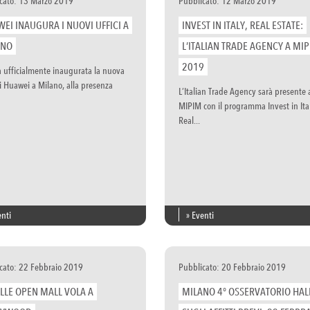
cato: 13 Marzo 2019
Pubblicato: 12 Marzo 2019
EI INAUGURA I NUOVI UFFICI A
INVEST IN ITALY, REAL ESTATE:
ANO
L’ITALIAN TRADE AGENCY A MI
2019
ta ufficialmente inaugurata la nuova
i Huawei a Milano, alla presenza
L’Italian Trade Agency sarà presente 
MIPIM con il programma Invest in Ita
Real...
enti
» Eventi
cato: 22 Febbraio 2019
Pubblicato: 20 Febbraio 2019
LLE OPEN MALL VOLA A
MILANO 4° OSSERVATORIO HAL