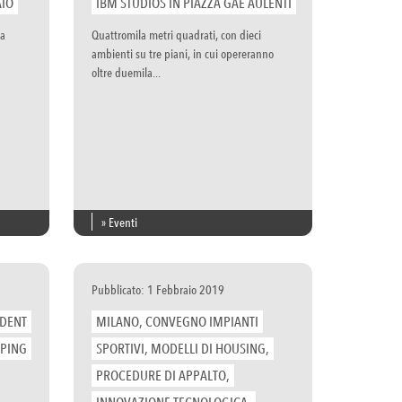
AIO
IBM STUDIOS IN PIAZZA GAE AULENTI
 a
Quattromila metri quadrati, con dieci
ambienti su tre piani, in cui opereranno
oltre duemila...
» Eventi
Pubblicato: 1 Febbraio 2019
UDENT
MILANO, CONVEGNO IMPIANTI
PPING
SPORTIVI, MODELLI DI HOUSING,
PROCEDURE DI APPALTO,