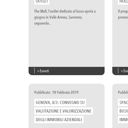
OUTLET
HOL
The Mall, l’outlet dedicato al lusso aprirà a
Il pro
giugno in Valle Armea, Sanremo,
promoss
seguendo...
» Eventi
» Ev
Pubblicato: 18 Febbraio 2019
Pubbli
GENOVA, 8/3: CONVEGNO SU
SPAC
VALUTAZIONE E VALORIZZAZIONE
BUSI
DEGLI IMMOBILI AZIENDALI
IMMO