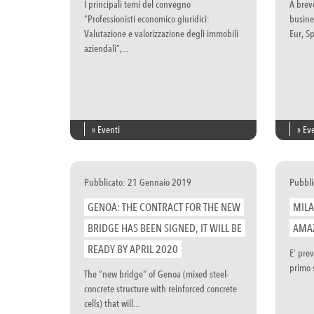
I principali temi del convegno
A brev
“Professionisti economico giuridici:
busines
Valutazione e valorizzazione degli immobili
Eur, Sp
aziendali”,...
» Eventi
» Ev
Pubblicato: 21 Gennaio 2019
Pubbli
GENOA: THE CONTRACT FOR THE NEW
MILA
BRIDGE HAS BEEN SIGNED, IT WILL BE
AMAZ
READY BY APRIL 2020
E’ prev
primo s
The “new bridge” of Genoa (mixed steel-
concrete structure with reinforced concrete
cells) that will...