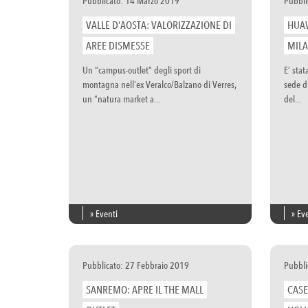
Pubblicato: 14 Marzo 2019
Pubbli
VALLE D’AOSTA: VALORIZZAZIONE DI
HUAW
AREE DISMESSE
MIL
Un “campus-outlet” degli sport di
E’ sta
montagna nell’ex Veralco/Balzano di Verres,
sede d
un “natura market a...
del...
» Eventi
» Ev
Pubblicato: 27 Febbraio 2019
Pubbli
SANREMO: APRE IL THE MALL
CASE