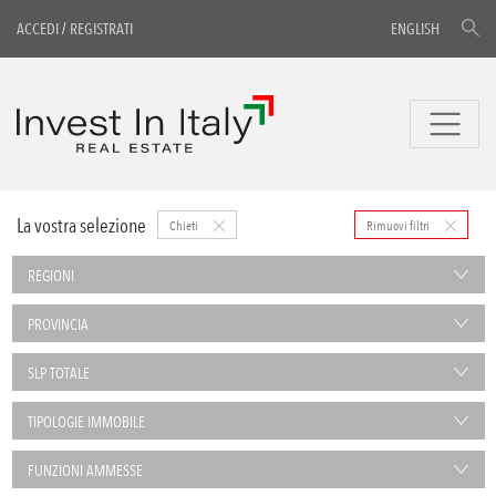
ACCEDI
/
REGISTRATI
ENGLISH
La vostra selezione
Chieti
Rimuovi filtri
REGIONI
PROVINCIA
SLP TOTALE
TIPOLOGIE IMMOBILE
FUNZIONI AMMESSE