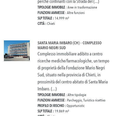
perché confinanti con la Strada del (...)
TIPOLOGIE IMMOBILE
: Aree in trasformazione
FUNZIONI AMMESSE
: Altre funzioni
SLP TOTALE :
14.999 m²
CITTÀ :
Chieti
SANTA MARIA IMBARO (CH) – COMPLESSO
MARIO NEGRI SUD
Complesso immobiliare adibito a centro
ricerche mediche/farmacologiche, un tempo
di proprietà della Fondazione Mario Negri
Sud, situato nella provincia di Chieti, in
prossimità del centro abitato di Santa Maria
Imbaro. (...)
TIPOLOGIE IMMOBILE
: Altre tipologie
FUNZIONI AMMESSE
: Parcheggio, Turistico ricettivo
PROFILO DI RISCHIO :
Opportunistic
SLP TOTALE :
19.869 m²