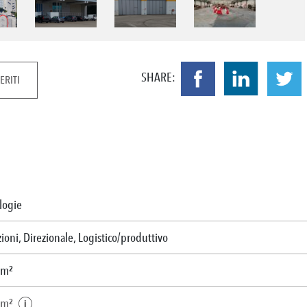
SHARE:
ERITI
ologie
zioni, Direzionale, Logistico/produttivo
 m²
 m²