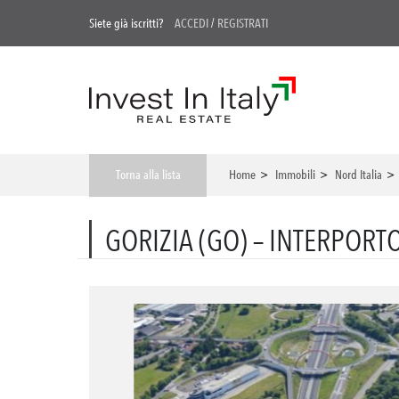
Siete già iscritti?
ACCEDI
/
REGISTRATI
Torna alla lista
Home
>
Immobili
>
Nord Italia
GORIZIA (GO) – INTERPORTO