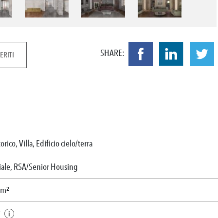
SHARE:
ERITI
torico, Villa, Edificio cielo/terra
iale, RSA/Senior Housing
 m²
²