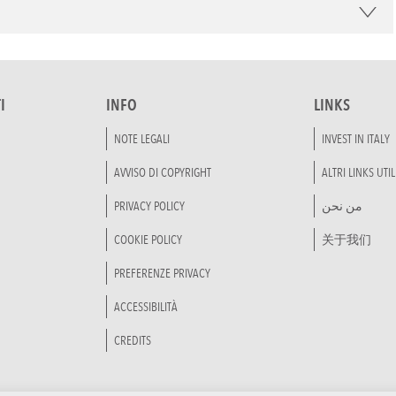
I
INFO
LINKS
NOTE LEGALI
INVEST IN ITALY
AVVISO DI COPYRIGHT
ALTRI LINKS UTIL
PRIVACY POLICY
من نحن
COOKIE POLICY
关于我们
PREFERENZE PRIVACY
ACCESSIBILITÀ
CREDITS