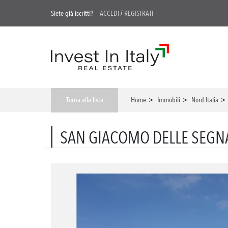
Siete già iscritti?
ACCEDI
/
REGISTRATI
Torna alla lista
Home
>
Immobili
>
Nord Italia
SAN GIACOMO DELLE SEGNA