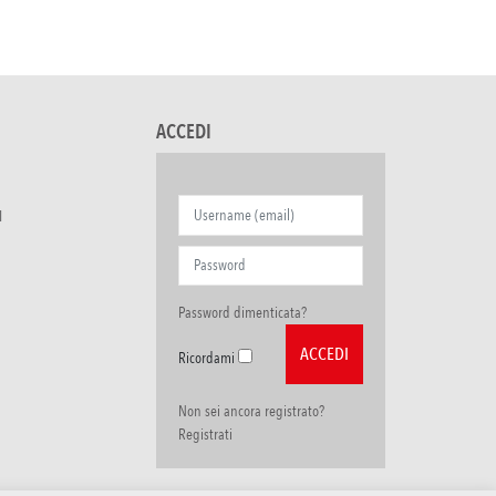
ACCEDI
I
Password dimenticata?
Ricordami
Non sei ancora registrato?
Registrati