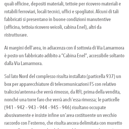
quali officine, depositi materiali, tettoie per ricovero materiali e
rotabili ferroviari, locali tecnici, uffici e spogliatoi. Alcuni di tali
fabbricati si presentano in buone condizioni manutentive
(officina, tettoia ricovero veicoli, cabina Enel), altri da
ristrutturare.
Ai margini dell’area, in adiacenza con il sottovia di Via Lamarmora
è posto un fabbricato adibito a “Cabina Enel”, accessibile soltanto
dalla Via Lamarmora.
Sul lato Nord del complesso risulta installato (particella 937) un
box per apparecchiature di telecomunicazioni FS con relativo
traliccio/antenna che verrà rimosso, da RFI, prima della vendita,
nonché una torre faro che verrà anch’essa rimossa; le particelle
(941 – 942 – 943 – 944 – 945 – 946) risultano occupate
abusivamente e insiste infine un’area costituente un vecchio
raccordo con l’esterno, che risulta ancora delimitata con muretto