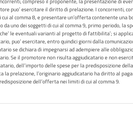
oncorrenti, compreso il proponente, la presentazione di even
tore puo’ esercitare il diritto di prelazione. I concorrenti,
 di cui al comma 8, e presentare un’offerta contenente una b
da uno dei soggetti di cui al comma 9, primo periodo, la spe
he’ le eventuali varianti al progetto di fattibilita’; si applica
io, puo’ esercitare, entro quindici giorni dalla comunicazione
catario se dichiara di impegnarsi ad adempiere alle obbligaz
ario. Se il promotore non risulta aggiudicatario e non esercit
atario, dell’importo delle spese per la predisposizione della 
 la prelazione, l’originario aggiudicatario ha diritto al pa
edisposizione dell’offerta nei limiti di cui al comma 9.