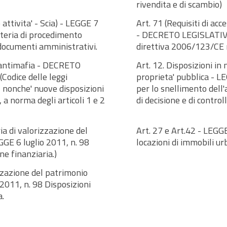
rivendita e di scambio)
 attivita' - Scia) - LEGGE 7
Art. 71 (Requisiti di acc
teria di procedimento
- DECRETO LEGISLATIVO
 documenti amministrativi.
direttiva 2006/123/CE r
a antimafia - DECRETO
Art. 12. Disposizioni in
Codice delle leggi
proprieta' pubblica - L
, nonche' nuove disposizioni
per lo snellimento dell'
a norma degli articoli 1 e 2
di decisione e di control
ia di valorizzazione del
Art. 27 e Art.42 - LEGGE
E 6 luglio 2011, n. 98
locazioni di immobili ur
ne finanziaria.)
izzazione del patrimonio
011, n. 98 Disposizioni
a.