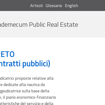
Articoli
Glossario
English
Cerca
ademecum Public Real Estate
ntratti pubblici)
CRETO
tratti pubblici)
icatrici proposte relative alla
ure dedicate alla nautica da
iudicatrice sulla base della
e, il piano economico-finanziario
tteristiche del servizio e della