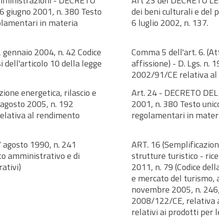
 amministrazioni - DECRETO
Art 23 del DECRETO LE
giugno 2001, n. 380 Testo
dei beni culturali e del 
golamentari in materia
6 luglio 2002, n. 137.
gennaio 2004, n. 42 Codice
Comma 5 dell'art. 6. (At
i dell'articolo 10 della legge
affissione) - D. Lgs. n.
2002/91/CE relativa al 
ione energetica, rilascio e
Art. 24 - DECRETO DE
agosto 2005, n. 192
2001, n. 380 Testo unico
elativa al rendimento
regolamentari in materia
7 agosto 1990, n. 241
ART. 16 (Semplificazion
o amministrativo e di
strutture turistico - r
ativi)
2011, n. 79 (Codice del
e mercato del turismo, 
novembre 2005, n. 246, 
2008/122/CE, relativa ai
relativi ai prodotti per 