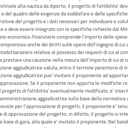
stinate alla nautica da diporto, il progetto di fattibilita’ dev
ri e del quadro delle esigenze da soddisfare e delle specifich
zione del progetto e i dati necessari per individuare e valutar
 e deve essere integrato con le specifiche richieste dal Min
 piano economico-finanziario comprende l’importo delle spese
mprensivo anche dei diritti sulle opere dell’ingegno di cui al
odichiarazioni relative al possesso dei requisiti di cui al co
no a prestare una cauzione nella misura dell’importo di cui al
zione aggiudicatrice valuta, entro il termine perentorio di tre
zione aggiudicatrice puo’ invitare il proponente ad apportare 
approvazione. Se il proponente non apporta le modifiche ric
 progetto di fattibilita’ eventualmente modificato, e’ inseri
mministrazione aggiudicatrice sulla base della normativa v
eviste per l’approvazione di progetti; il proponente e’ tenu
de di approvazione del progetto; in difetto, il progetto si in
o a base di gara, alla quale e’ invitato il proponente. Nel ba