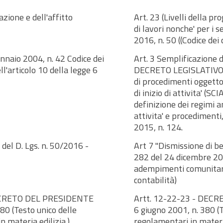
azione e dell'affitto
Art. 23 (Livelli della pr
di lavori nonche' per i
2016, n. 50 ((Codice dei 
naio 2004, n. 42 Codice dei
Art. 3 Semplificazione d
ll'articolo 10 della legge 6
DECRETO LEGISLATIVO 2
di procedimenti oggetto
di inizio di attivita' (S
definizione dei regimi 
attivita' e procedimenti,
2015, n. 124.
del D. Lgs. n. 50/2016 -
Art 7 "Dismissione di b
282 del 24 dicembre 200
adempimenti comunitari e
contabilità)
- DECRETO DEL PRESIDENTE
Artt. 12-22-23 - DE
0 (Testo unico delle
6 giugno 2001, n. 380 (T
n materia edilizia.)
regolamentari in materia