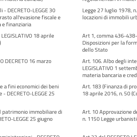
bili - DECRETO-LEGGE 30
Legge 27 luglio 1978, n.
asto all'evasione fiscale e
locazioni di immobili ur
a e finanziaria
O LEGISLATIVO 18 aprile
Art 1, comma 436-438-
)
Disposizioni per la for
dello Stato
EGIO DECRETO 16 marzo
Art. 106. Albo degli in
LEGISLATIVO 1 settembre
materia bancaria e credi
e a fini economici dei beni
Art. 183 (Finanza di p
one - DECRETO-LEGGE 25
18 aprile 2016, n. 50 (Co
l patrimonio immobiliare di
Art. 10 Approvazione d
DECRETO-LEGGE 25 giugno
n. 1150 Legge urbanisti