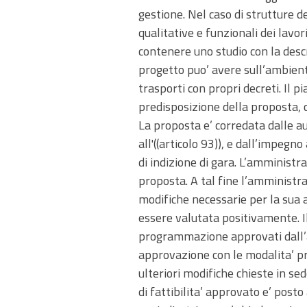
gestione. Nel caso di strutture de
qualitative e funzionali dei lavo
contenere uno studio con la descri
progetto puo’ avere sull’ambiente
trasporti con propri decreti. Il
predisposizione della proposta, co
La proposta e’ corredata dalle aut
all'((articolo 93)), e dall’impeg
di indizione di gara. L’amministra
proposta. A tal fine l’amministra
modifiche necessarie per la sua 
essere valutata positivamente. Il
programmazione approvati dall’a
approvazione con le modalita’ pr
ulteriori modifiche chieste in se
di fattibilita’ approvato e’ post