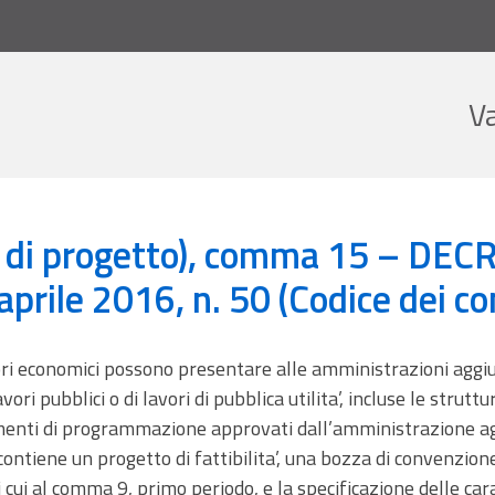
V
getto), comma 15 - DECRETO LEGISLATIVO 18 aprile 2016, n. 50 (Codice dei co
a di progetto), comma 15 – DE
rile 2016, n. 50 (Codice dei con
ri economici possono presentare alle amministrazioni aggiud
ori pubblici o di lavori di pubblica utilita’, incluse le strutt
menti di programmazione approvati dall’amministrazione agg
ontiene un progetto di fattibilita’, una bozza di convenzion
 cui al comma 9, primo periodo, e la specificazione delle cara