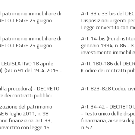
l patrimonio immobiliare di
Art. 33 e 33 bis del DE
DECRETO-LEGGE 25 giugno
Disposizioni urgenti per
Legge convertito con mod
l patrimonio immobiliare di
Art. 14-bis (Fondi istit
DECRETO-LEGGE 25 giugno
gennaio 1994, n. 86 - Is
investimento immobiliar
O LEGISLATIVO 18 aprile
Artt. 180-186 del DECR
i)). (GU n.91 del 19-4-2016 -
(Codice dei contratti pub
 alla procedura) - DECRETO
Art. 823-828 Codice ci
 dei contratti pubblici
izzazione del patrimonio
Art. 34-42 - DECRETO 
6 luglio 2011, n. 98
- Testo unico delle disp
one finanziaria. art. 33,
finanziaria, ai sensi deg
convertito con legge 15
n. 52.