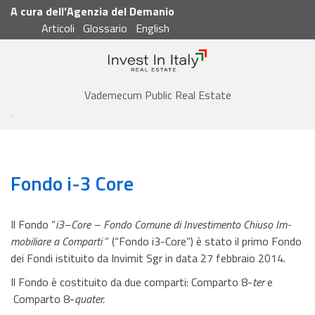
A cura dell'Agenzia del Demanio
Articoli
Glossario
English
Cerca
Vademecum
Vademecum Public Real Estate
Glossario
Fondo i-3 Core
Fondo i-3 Core
Il Fondo “
i3–Core – Fondo Comune di Investimento Chiuso Im-
mobiliare a Comparti
” (“Fondo i3-Core”) è stato il primo Fondo
dei Fondi istituito da Invimit Sgr in data 27 febbraio 2014.
Il Fondo è costituito da due comparti: Comparto 8-
ter
e
Comparto 8-
quater.