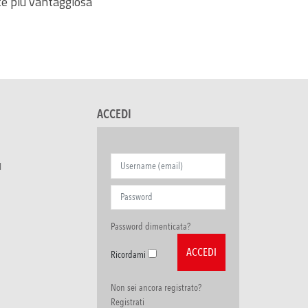
e più vantaggiosa
ACCEDI
I
Password dimenticata?
Ricordami
Non sei ancora registrato?
Registrati