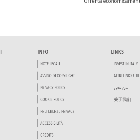
Offerta economicament
I
INFO
LINKS
NOTE LEGALI
INVEST IN ITALY
AVVISO DI COPYRIGHT
ALTRI LINKS UTIL
PRIVACY POLICY
من نحن
COOKIE POLICY
关于我们
PREFERENZE PRIVACY
ACCESSIBILITÀ
CREDITS