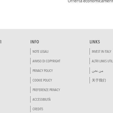
Offerta economicament
I
INFO
LINKS
NOTE LEGALI
INVEST IN ITALY
AVVISO DI COPYRIGHT
ALTRI LINKS UTIL
PRIVACY POLICY
من نحن
COOKIE POLICY
关于我们
PREFERENZE PRIVACY
ACCESSIBILITÀ
CREDITS