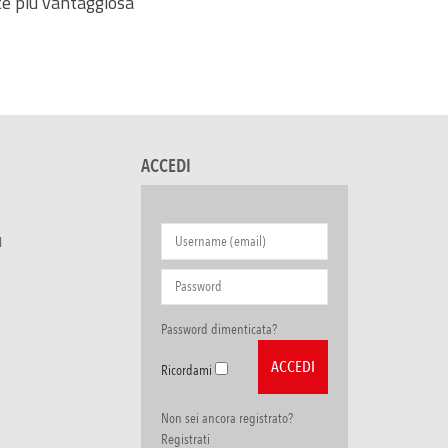
e più vantaggiosa
ACCEDI
I
Password dimenticata?
Ricordami
Non sei ancora registrato?
Registrati