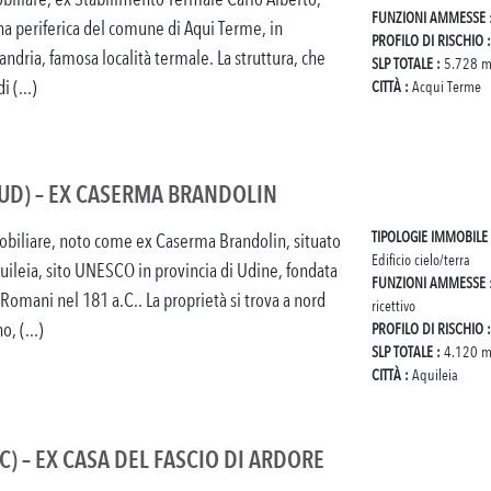
FUNZIONI AMMESSE
na periferica del comune di Aqui Terme, in
PROFILO DI RISCHIO 
andria, famosa località termale. La struttura, che
SLP TOTALE :
5.728 m
i (...)
CITTÀ :
Acqui Terme
(UD) – EX CASERMA BRANDOLIN
TIPOLOGIE IMMOBILE
iliare, noto come ex Caserma Brandolin, situato
Edificio cielo/terra
ileia, sito UNESCO in provincia di Udine, fondata
FUNZIONI AMMESSE
Romani nel 181 a.C.. La proprietà si trova a nord
ricettivo
o, (...)
PROFILO DI RISCHIO 
SLP TOTALE :
4.120 m
CITTÀ :
Aquileia
C) – EX CASA DEL FASCIO DI ARDORE