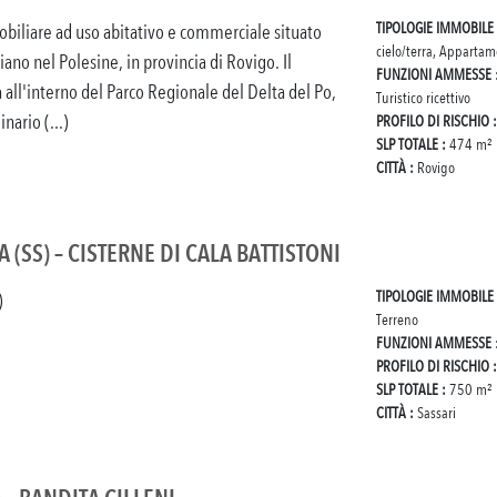
TIPOLOGIE IMMOBILE
liare ad uso abitativo e commerciale situato
cielo/terra, Apparta
ano nel Polesine, in provincia di Rovigo. Il
FUNZIONI AMMESSE
a all'interno del Parco Regionale del Delta del Po,
Turistico ricettivo
nario (...)
PROFILO DI RISCHIO 
SLP TOTALE :
474 m²
CITTÀ :
Rovigo
(SS) – CISTERNE DI CALA BATTISTONI
TIPOLOGIE IMMOBILE
)
Terreno
FUNZIONI AMMESSE
PROFILO DI RISCHIO 
SLP TOTALE :
750 m²
CITTÀ :
Sassari