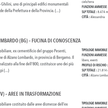
cielo/terra
 Ghilini, uno di principali edifici monumentali
FUNZIONI AMMESSE
de della Prefettura e della Provincia. (...)
SLP TOTALE :
8.474 m
CITTÀ :
Alessandria
MBARDO (BG) – FUCINA DI CONOSCENZA
TIPOLOGIE IMMOBILE
liare, ex cementificio del gruppo Pesenti,
FUNZIONI AMMESSE
e di Alzano Lombardo, in provincia di Bergamo. Il
libero, eventi
realizzato alla fine dell'800, costituisce uno dei più
PROFILO DI RISCHIO 
i (...)
SLP TOTALE :
21.814 
CITTÀ :
Alzano Lomba
V) – AREE IN TRASFORMAZIONE
TIPOLOGIE IMMOBILE
liare costituito dalle aree dismesse dell’ex