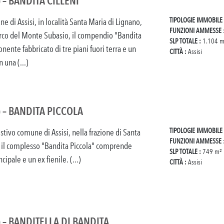
) – BANDITA CILLENI
TIPOLOGIE IMMOBILE
e di Assisi, in località Santa Maria di Lignano,
FUNZIONI AMMESSE
arco del Monte Subasio, il compendio "Bandita
SLP TOTALE :
1.104 m
nente fabbricato di tre piani fuori terra e un
CITTÀ :
Assisi
 una (...)
) – BANDITA PICCOLA
TIPOLOGIE IMMOBILE
stivo comune di Assisi, nella frazione di Santa
FUNZIONI AMMESSE
, il complesso "Bandita Piccola" comprende
SLP TOTALE :
749 m²
cipale e un ex fienile. (...)
CITTÀ :
Assisi
) – BANDITELLA DI BANDITA