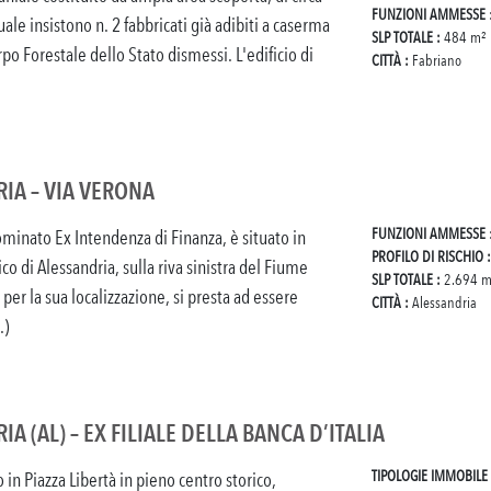
FUNZIONI AMMESSE
ale insistono n. 2 fabbricati già adibiti a caserma
SLP TOTALE :
484 m²
po Forestale dello Stato dismessi. L'edificio di
CITTÀ :
Fabriano
IA – VIA VERONA
FUNZIONI AMMESSE
inato Ex Intendenza di Finanza, è situato in
PROFILO DI RISCHIO 
co di Alessandria, sulla riva sinistra del Fiume
SLP TOTALE :
2.694 m
, per la sua localizzazione, si presta ad essere
CITTÀ :
Alessandria
.)
A (AL) – EX FILIALE DELLA BANCA D’ITALIA
TIPOLOGIE IMMOBILE
to in Piazza Libertà in pieno centro storico,