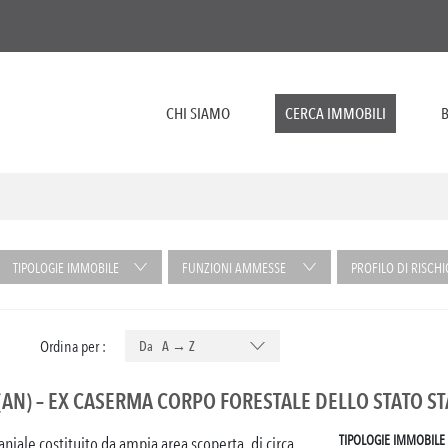
CHI SIAMO
CERCA IMMOBILI
B
TIPOLOGIE IMMOBILE
FUNZIONI AMMESSE
PROFILO DI RISCHI
Ordina per :
Da A → Z
(AN) – EX CASERMA CORPO FORESTALE DELLO STATO ST
TIPOLOGIE IMMOBILE
ale costituito da ampia area scoperta, di circa