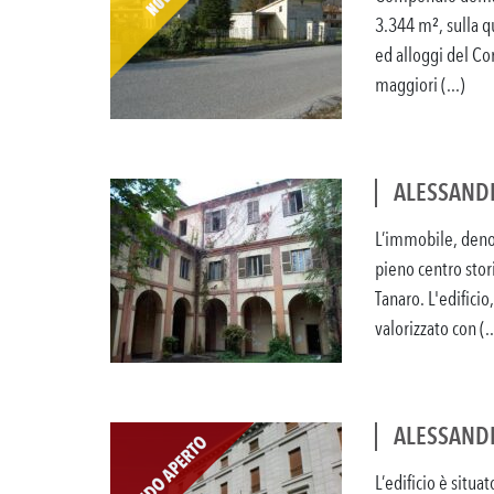
3.344 m², sulla qu
ed alloggi del Cor
maggiori (...)
ALESSANDR
L’immobile, denom
pieno centro stori
Tanaro. L'edificio
valorizzato con (..
ALESSANDRI
L’edificio è situa