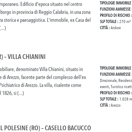
TIPOLOGIE IMMOBILE
poraneo. Edificio d'epoca situato nel centro
FUNZIONI AMMESSE
, borgo in provincia di Reggio Calabria, in una zona
PROFILO DI RISCHIO 
za storica e paesaggistica. L'immobile, ex Casa del
SLP TOTALE :
270 m²
...)
CITTÀ :
Ardore
) – VILLA CHIANINI
TIPOLOGIE IMMOBILE
liare, denominato Villa Chianini, situato in
FUNZIONI AMMESSE
 di Arezzo, facente parte del complesso dell’ex
Direzionale, Residenz
ichiatrico di Arezzo. La villa, risalente come
eventi, Turistico ricett
1826, si (...)
PROFILO DI RISCHIO 
SLP TOTALE :
1.028 m
CITTÀ :
Arezzo
L POLESINE (RO) – CASELLO BACUCCO