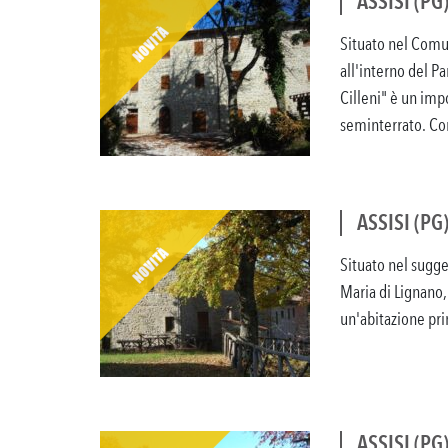
ASSISI (PG
Situato nel Comun
all'interno del P
Cilleni" è un impo
seminterrato. Con
ASSISI (PG
Situato nel sugge
Maria di Lignano
un'abitazione prin
ASSISI (PG