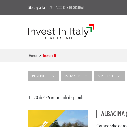
Siete già iscritti?
ACCEDI
/
REGISTRATI
Home
>
Immobili
REGIONI
PROVINCIA
SLP TOTALE
1 - 20 di 426 immobili disponibili
ALBACINA 
Compendio demani