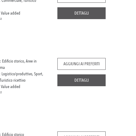
: Commerciale, Turistico
:
Value added
DETTAGLI
²
: Edificio storico, Aree in
AGGIUNGI AI PREFERITI
rma
: Logistico/produttivo, Sport,
uristico ricettivo
DETTAGLI
:
Value added
²
: Edificio storico