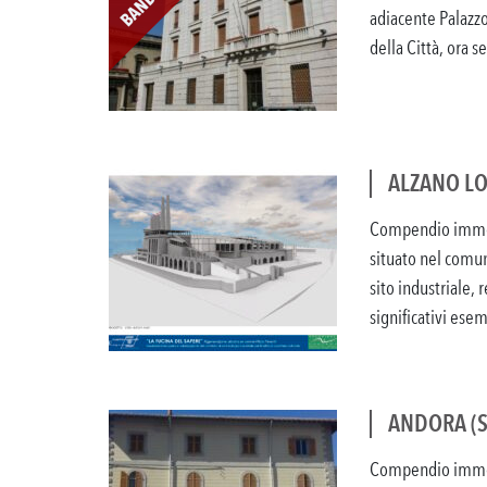
adiacente Palazzo
della Città, ora se
ALZANO LO
Compendio immobi
situato nel comun
sito industriale, 
significativi esemp
ANDORA (S
Compendio immobi