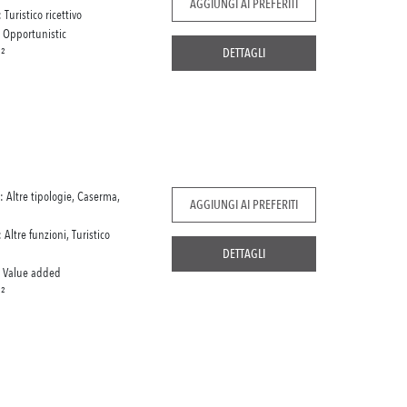
AGGIUNGI AI PREFERITI
: Turistico ricettivo
:
Opportunistic
²
DETTAGLI
: Altre tipologie, Caserma,
AGGIUNGI AI PREFERITI
: Altre funzioni, Turistico
DETTAGLI
:
Value added
²