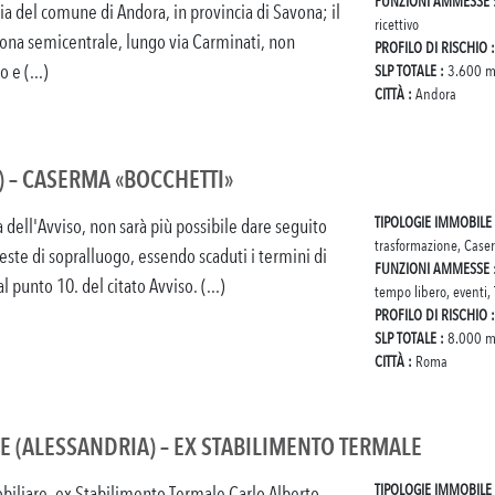
FUNZIONI AMMESSE
ria del comune di Andora, in provincia di Savona; il
ricettivo
 zona semicentrale, lungo via Carminati, non
PROFILO DI RISCHIO 
 e (...)
SLP TOTALE :
3.600 m
CITTÀ :
Andora
) – CASERMA «BOCCHETTI»
TIPOLOGIE IMMOBILE
a dell'Avviso, non sarà più possibile dare seguito
trasformazione, Case
ieste di sopralluogo, essendo scaduti i termini di
FUNZIONI AMMESSE
al punto 10. del citato Avviso. (...)
tempo libero, eventi, T
PROFILO DI RISCHIO 
SLP TOTALE :
8.000 m
CITTÀ :
Roma
E (ALESSANDRIA) – EX STABILIMENTO TERMALE
TIPOLOGIE IMMOBILE
liare, ex Stabilimento Termale Carlo Alberto,