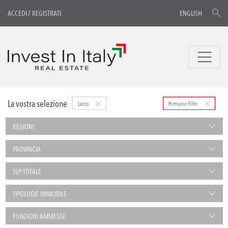
ACCEDI
/
REGISTRATI
ENGLISH
La vostra selezione
Lazio
Rimuovi filtri
REGIONI
PROVINCIA
SLP TOTALE
TIPOLOGIE IMMOBILE
FUNZIONI AMMESSE