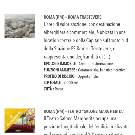
ROMA (RM) – ROMA TRASTEVERE
L’area di valorizzazione, con destinazione
alberghiera e commerciale, è ubicata in una
location centrale della Capitale sul fronte sud
della Stazione FS Roma – Trastevere, e
rappresenta uno degli ambiti di (...)
TIPOLOGIE IMMOBILE
: Aree in trasformazione
FUNZIONI AMMESSE
: Commerciale, Turistico ricettivo
PROFILO DI RISCHIO :
Opportunistic
SLP TOTALE :
9.000 m²
CITTÀ :
Roma
ROMA (RM) – TEATRO “SALONE MARGHERITA”
Il Teatro Salone Margherita occupa una
porzione longitudinale dell'edificio realizzato
nella seconda metà del XIX secolo, situato