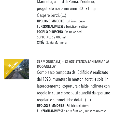
Marinella, a nord di Roma. L'edificio,
progettato nei primi anni '30 da Luigi e
Gaspare Lenzi, (...)
TIPOLOGIE IMMOBILE
: Edificio storico
FUNZIONI AMMESSE
: Turistico ricettivo
PROFILO DI RISCHIO :
Value added
SLP TOTALE :
2.000 m²
CITTÀ :
Santa Marinella
SERMONETA (LT) – EX ASSISTENZA SANITARIA “LA
DOGANELLA”
Complesso composta da: Edificio A realizzato
dal 1928, muratura in mattoni forati e solai in
laterocemento, copertura a falde inclinate con
tegole in cotto e prospetti scanditi da aperture
regolari e simmetriche dotate (...)
TIPOLOGIE IMMOBILE
: Edificio cielo/terra
FUNZIONI AMMESSE
: Altre funzioni, Turistico ricettivo