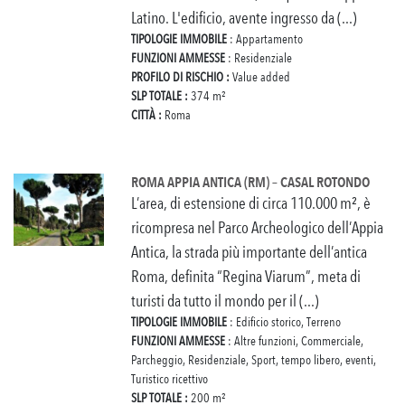
Latino. L'edificio, avente ingresso da (...)
TIPOLOGIE IMMOBILE
: Appartamento
FUNZIONI AMMESSE
: Residenziale
PROFILO DI RISCHIO :
Value added
SLP TOTALE :
374 m²
CITTÀ :
Roma
ROMA APPIA ANTICA (RM) – CASAL ROTONDO
L’area, di estensione di circa 110.000 m², è
ricompresa nel Parco Archeologico dell’Appia
Antica, la strada più importante dell’antica
Roma, definita “Regina Viarum”, meta di
turisti da tutto il mondo per il (...)
TIPOLOGIE IMMOBILE
: Edificio storico, Terreno
FUNZIONI AMMESSE
: Altre funzioni, Commerciale,
Parcheggio, Residenziale, Sport, tempo libero, eventi,
Turistico ricettivo
SLP TOTALE :
200 m²