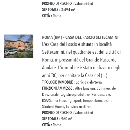
PROFILO DI RISCHIO :
Value added
SLP TOTALE :
3.494 m²
CITTÀ :
Roma
ROMA (RM) – CASA DEL FASCIO SETTECAMINI
L'ex Casa del Fascio è situata in località
Settecamini, nel quadrante est della città di
Roma, in prossimità del Grande Raccordo
Anulare. L'immobile è stato realizzato negli
anni ’30, per ospitare la Casa del (...)
TIPOLOGIE IMMOBILE
: Edificio cielo/terra
FUNZIONI AMMESSE
: Altre funzioni, Commerciale,
Direzionale, Logistico/produttivo, Residenziale,
RSA/Senior Housing, Sport, tempo libero, eventi,
Student House, Turistico ricettivo
PROFILO DI RISCHIO :
Value added
SLP TOTALE :
960 m²
CITTÀ :
Roma