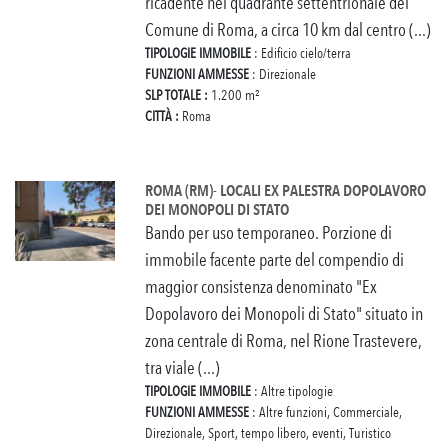
ricadente nel quadrante settentrionale del
Comune di Roma, a circa 10 km dal centro (...)
TIPOLOGIE IMMOBILE
: Edificio cielo/terra
FUNZIONI AMMESSE
: Direzionale
SLP TOTALE :
1.200 m²
CITTÀ :
Roma
ROMA (RM)- LOCALI EX PALESTRA DOPOLAVORO
DEI MONOPOLI DI STATO
Bando per uso temporaneo. Porzione di
immobile facente parte del compendio di
maggior consistenza denominato "Ex
Dopolavoro dei Monopoli di Stato" situato in
zona centrale di Roma, nel Rione Trastevere,
tra viale (...)
TIPOLOGIE IMMOBILE
: Altre tipologie
FUNZIONI AMMESSE
: Altre funzioni, Commerciale,
Direzionale, Sport, tempo libero, eventi, Turistico