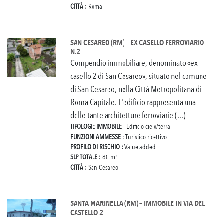
CITTÀ :
Roma
SAN CESAREO (RM) – EX CASELLO FERROVIARIO
N.2
Compendio immobiliare, denominato «ex
casello 2 di San Cesareo», situato nel comune
di San Cesareo, nella Città Metropolitana di
Roma Capitale. L'edificio rappresenta una
delle tante architetture ferroviarie (...)
TIPOLOGIE IMMOBILE
: Edificio cielo/terra
FUNZIONI AMMESSE
: Turistico ricettivo
PROFILO DI RISCHIO :
Value added
SLP TOTALE :
80 m²
CITTÀ :
San Cesareo
SANTA MARINELLA (RM) – IMMOBILE IN VIA DEL
CASTELLO 2